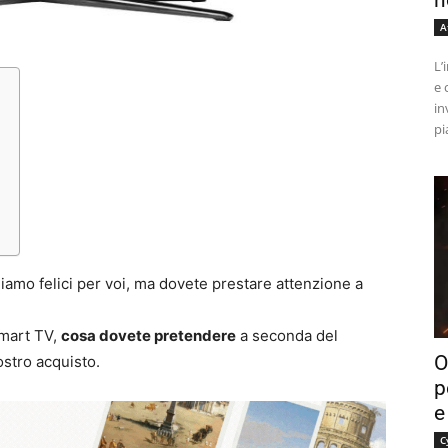
n
A
L’
e 
in
pi
iamo felici per voi, ma dovete prestare attenzione a
mart TV,
cosa dovete pretendere
a seconda del
O
ostro acquisto.
p
e
C