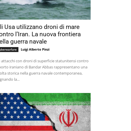
li Usa utilizzano droni di mare
ontro l’Iran. La nuova frontiera
ella guerra navale
Luigi Alberto Pinzi
yberwarfare
i attacchi con droni di superficie statunitensi contro
 porto iraniano di Bandar Abbas rappresentano una
olta storica nella guerra navale contemporanea,
gnando la...