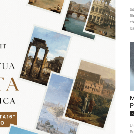
Si
fi
ch
M
P
A
Un
Bo