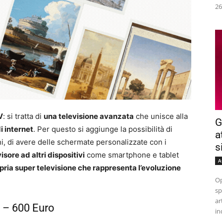
26
V
: si tratta di
una televisione avanzata
che unisce alla
G
i internet
. Per questo si aggiunge la possibilità di
a
oni, di avere delle schermate personalizzate con i
s
visore ad altri dispositivi
come smartphone e tablet
A
pria super televisione che rappresenta l’evoluzione
Op
sp
ar
 – 600 Euro
in