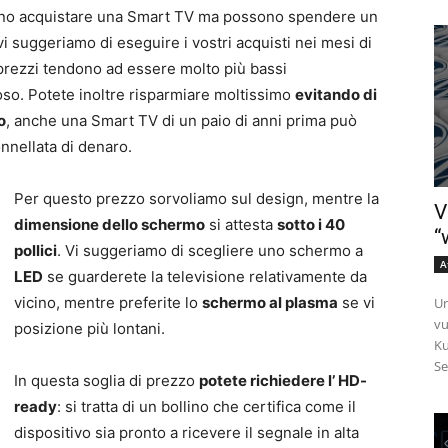
liono acquistare una Smart TV ma possono spendere un
 suggeriamo di eseguire i vostri acquisti nei mesi di
 prezzi tendono ad essere molto più bassi
toso. Potete inoltre risparmiare moltissimo
evitando di
o
, anche una Smart TV di un paio di anni prima può
onnellata di denaro.
Per questo prezzo sorvoliamo sul design, mentre la
V
dimensione dello schermo
si attesta
sotto i 40
“
pollici
. Vi suggeriamo di scegliere uno schermo a
A
LED
se guarderete la televisione relativamente da
vicino, mentre preferite lo
schermo al plasma
se vi
Un
vu
posizione più lontani.
Ku
Se
In questa soglia di prezzo
potete richiedere l’ HD-
ready
: si tratta di un bollino che certifica come il
dispositivo sia pronto a ricevere il segnale in alta