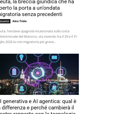
euta, la breccia giuridica che ha
perto la porta a un’ondata
igratoria senza precedenti
Alex Trizio
ttualità
uta, l'enclave spagnola incastonata sulla costa
ttentrionale del Marocco, sta vivendo tra il 29 e il 31
glio 2026 la crisi migratoria più grave...
I generativa e AI agentica: qual è
a differenza e perché cambierà il