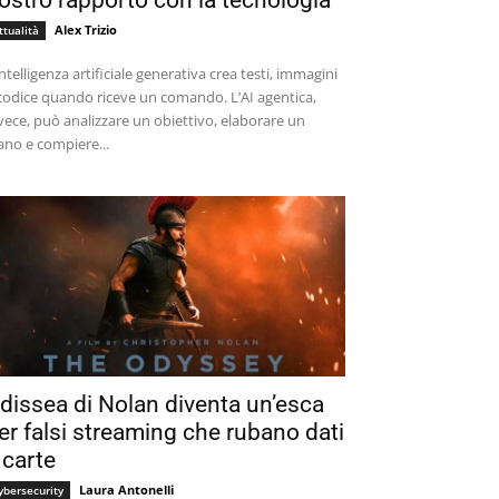
ostro rapporto con la tecnologia
Alex Trizio
ttualità
intelligenza artificiale generativa crea testi, immagini
codice quando riceve un comando. L’AI agentica,
vece, può analizzare un obiettivo, elaborare un
ano e compiere...
dissea di Nolan diventa un’esca
er falsi streaming che rubano dati
 carte
Laura Antonelli
ybersecurity