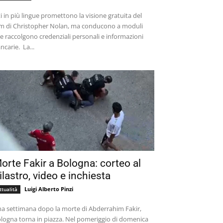
ti in più lingue promettono la visione gratuita del
lm di Christopher Nolan, ma conducono a moduli
e raccolgono credenziali personali e informazioni
bancarie. La...
orte Fakir a Bologna: corteo al
ilastro, video e inchiesta
Luigi Alberto Pinzi
ttualità
a settimana dopo la morte di Abderrahim Fakir,
logna torna in piazza. Nel pomeriggio di domenica