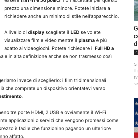
essere
tra i 41 e 50 pollici
: non accettate per questo
prezzo una dimensione minore. Potete iniziare a
richiedere anche un minimo di stile nell’apparecchio.
G
A livello di
display
scegliete il
LED
se volete
c
visualizzare film e video mentre il
plasma
è più
d
adatto ai videogiochi. Potete richiedere il
Full HD a
C
nale in alta definizione anche se non trasmesso così
Gl
il
sv
eriamo invece di sceglierlo: i film tridimensionali
se
à che comprate un dispositivo orientatevi verso
estimento
.
meno tre porte HDMI, 2 USB e ovviamente il Wi-Fi
 tante applicazioni o servizi che vengono promessi come
 prezzo è facile che funzionino pagando un ulteriore
no affatto.