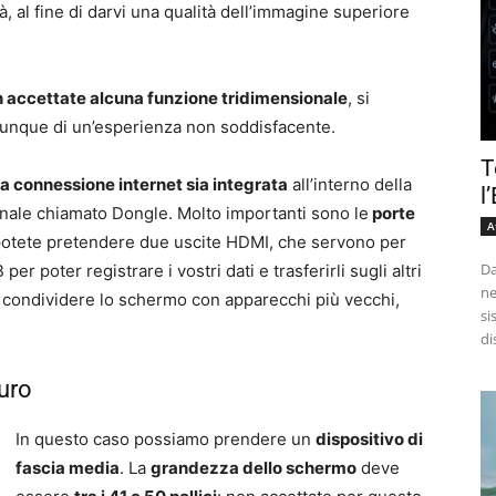
, al fine di darvi una qualità dell’immagine superiore
n accettate alcuna funzione tridimensionale
, si
omunque di un’esperienza non soddisfacente.
T
la connessione internet sia integrata
all’interno della
l
gnale chiamato Dongle. Molto importanti sono le
porte
A
potete pretendere due uscite HDMI, che servono per
Da
r poter registrare i vostri dati e trasferirli sugli altri
ne
e condividere lo schermo con apparecchi più vecchi,
si
di
uro
In questo caso possiamo prendere un
dispositivo di
fascia media
. La
grandezza dello schermo
deve