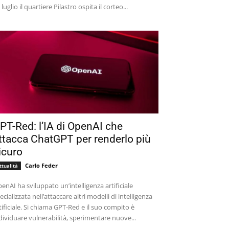
 luglio il quartiere Pilastro ospita il corteo...
PT-Red: l’IA di OpenAI che
ttacca ChatGPT per renderlo più
icuro
Carlo Feder
ttualità
enAI ha sviluppato un’intelligenza artificiale
ecializzata nell’attaccare altri modelli di intelligenza
tificiale. Si chiama GPT-Red e il suo compito è
dividuare vulnerabilità, sperimentare nuove...