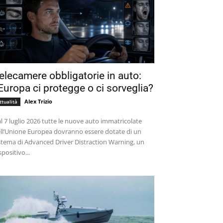
elecamere obbligatorie in auto:
’Europa ci protegge o ci sorveglia?
Alex Trizio
ttualità
l 7 luglio 2026 tutte le nuove auto immatricolate
ll’Unione Europea dovranno essere dotate di un
stema di Advanced Driver Distraction Warning, un
spositivo...