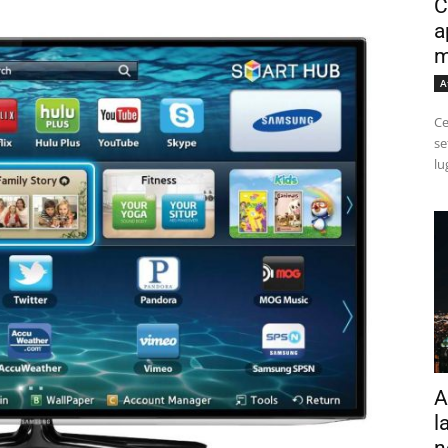
C
a
m
A
Ce
se
lu
A
l