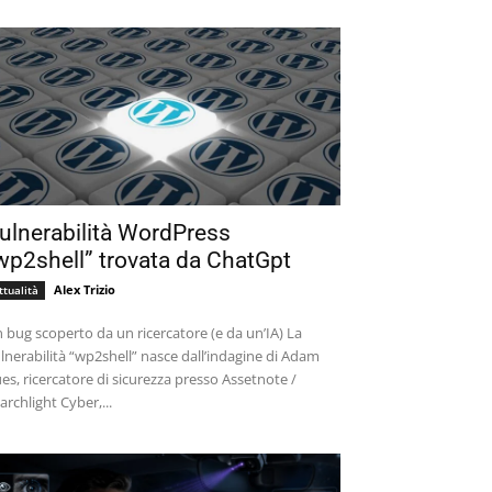
ulnerabilità WordPress
wp2shell” trovata da ChatGpt
Alex Trizio
ttualità
 bug scoperto da un ricercatore (e da un’IA) La
lnerabilità “wp2shell” nasce dall’indagine di Adam
es, ricercatore di sicurezza presso Assetnote /
archlight Cyber,...