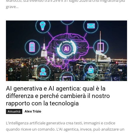
Marocco, sta vivendo tra il 29 e il 31 luglio 2026 la crisi migratoria più
grave...
AI generativa e AI agentica: qual è la
differenza e perché cambierà il nostro
rapporto con la tecnologia
Alex Trizio
Attualità
L’intelligenza artificiale generativa crea testi, immagini e codice
quando riceve un comando. L’AI agentica, invece, può analizzare un