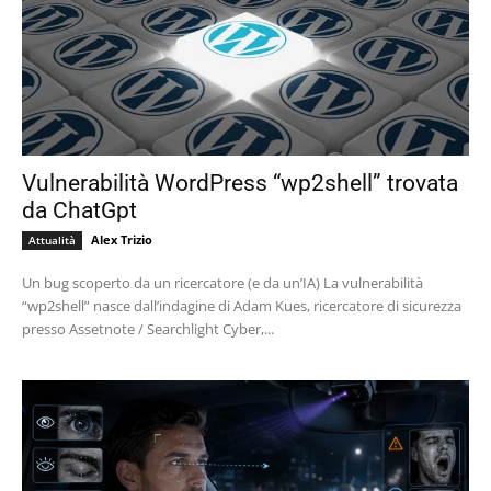
Vulnerabilità WordPress “wp2shell” trovata
da ChatGpt
Alex Trizio
Attualità
Un bug scoperto da un ricercatore (e da un’IA) La vulnerabilità
“wp2shell” nasce dall’indagine di Adam Kues, ricercatore di sicurezza
presso Assetnote / Searchlight Cyber,...