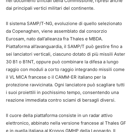
nei documenti ufficiali della Commissione, ripresi anche
dai principali vertici militari del continente.
Il sistema SAMP/T-NG, evoluzione di quello selezionato
da Copenaghen, viene assemblato dal consorzio
Eurosam, nato dall’alleanza fra Thales e MBDA.
Piattaforma all’avanguardia, il SAMP/T può gestire fino a
sei lanciatori verticali, ciascuno dotato di più missili Aster
30 B1 o B1NT, oppure può combinare la difesa a lungo
raggio con moduli a corto raggio integrando missili come
il VL MICA francese o il CAMM-ER italiano per la
protezione ravvicinata. Ogni lanciatore può scagliare tutti
i suoi proiettili in pochissimo tempo, consentendo una
reazione immediata contro sciami di bersagli diversi.
Il cuore della piattaforma consiste in un radar attivo
elettronico, abbinato nella versione francese al Thales GF
e in quella italiana al Kronos GMHP della Leonardo. Il