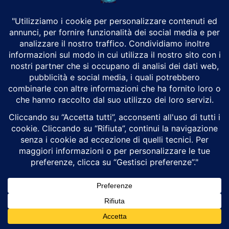
Tactical Targeting Network Technology
(TTNT)
Insieme al DTP-N, il sistema integra la
Tactical Targeting
Network Technology
(
TTNT
), una forma d’onda basata su
protocollo IP a bassa latenza e alta capacità. Questa
tecnologia permette lo scambio rapido di grandi volumi di
dati, inclusi video in streaming e immagini radar, tra
velivoli Growler, Super Hornet ed E-2D Hawkeye.
La combinazione di TTNT e DTP-N consente tattiche di
attacco elettronico multi-nave. Ad esempio, tre Growler
collegati in rete possono trilaterare la posizione di un
emettitore nemico in tempo reale con una precisione tale
da generare una soluzione di tiro per un missile cinetico,
riducendo drasticamente il tempo necessario per
neutralizzare la minaccia.