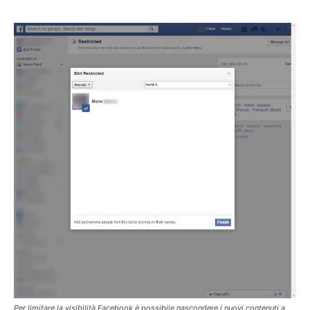
Per limitare la visibilità Facebook è possibile nascondere i nuovi contenuti a