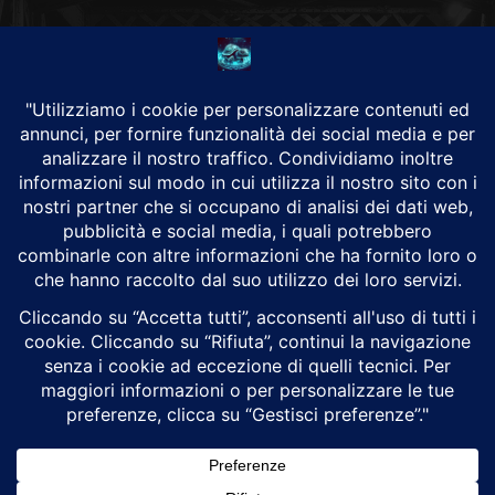
CHI SIAMO
Alground Geopolitica e Cyberwarfare.
Da una idea di Brunilde Trizio
Alground fa parte del Gruppo Trizio
SEGUICI
Alground - Testata di Art Consulting - P.iva 02701880995 - Genova -
Roma