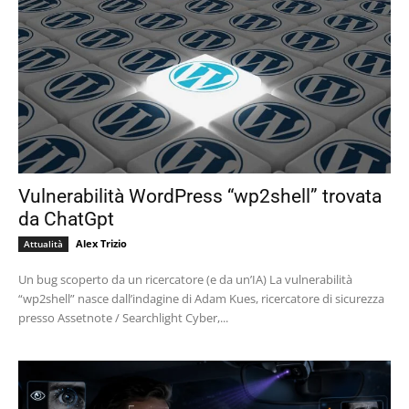
Vulnerabilità WordPress “wp2shell” trovata
da ChatGpt
Alex Trizio
Attualità
Un bug scoperto da un ricercatore (e da un’IA) La vulnerabilità
“wp2shell” nasce dall’indagine di Adam Kues, ricercatore di sicurezza
presso Assetnote / Searchlight Cyber,...