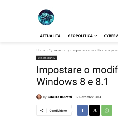
ATTUALITÀ
GEOPOLITICA
CYBER
Home
Cybersecurity
Impostare o modificare la pas
Cybersecurity
Impostare o modif
Windows 8 e 8.1
By
Roberto Bonfatti
17 Novembre 2014
Condividere