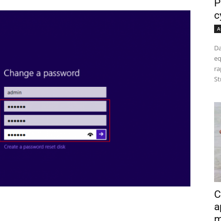
P
c
A
Da
eq
ra
St
C
a
m