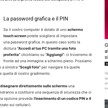
La password grafica e il PIN
Se il vostro computer è dotato di uno
schermo
touch screen
potete scegliere di impostare
una password grafica. In questo caso sotto la
G
dicitura
“Accedi al tuo PC tramite una foto
a
preferita”
clicchiamo su
“Aggiungi”
: ci troveremo di
s
fronte ad una immagine a schermo pieno. Possiamo
A
o a sinistra
“Scegli foto”
per navigare tra quelle
Op
e quella di nostro gradimento.
sp
ar
a
disegnare direttamente sullo schermo
una
in
andranno a costituire una sequenza di sicurezza che ci
erza opzione prevede
l’inserimento di un codice PIN a 4
zato sui cellulari).