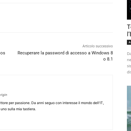
T
l
A
Articolo successivo
ios
Recuperare la password di accesso a Windows 8
Da
o 8.1
ne
si
di
rigin
rittore per passione. Da anni seguo con interesse il mondo dell'IT,
uno sulla mia tastiera.