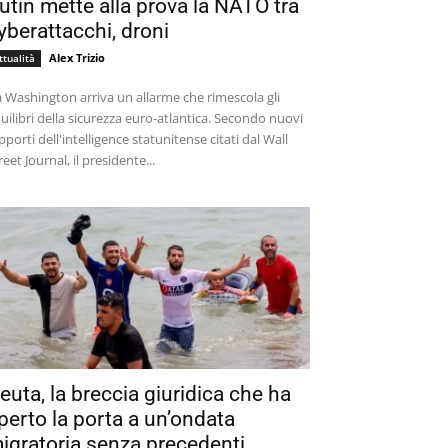
utin mette alla prova la NATO tra
yberattacchi, droni
Alex Trizio
ttualità
 Washington arriva un allarme che rimescola gli
uilibri della sicurezza euro-atlantica. Secondo nuovi
pporti dell'intelligence statunitense citati dal Wall
reet Journal, il presidente...
euta, la breccia giuridica che ha
perto la porta a un’ondata
igratoria senza precedenti