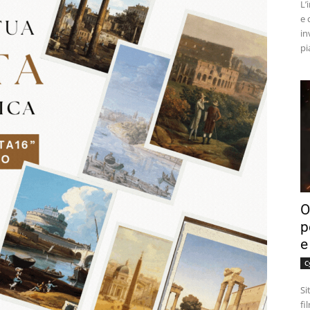
L’
e 
in
pi
O
p
e
C
Si
fi