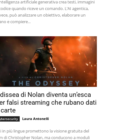
intelligenza artificiale generativa crea testi, immagini
codice quando riceve un comando. L’AI agentica,
vece, può analizzare un obiettivo, elaborare un
ano e compiere...
dissea di Nolan diventa un’esca
er falsi streaming che rubano dati
 carte
Laura Antonelli
ybersecurity
ti in più lingue promettono la visione gratuita del
lm di Christopher Nolan, ma conducono a moduli