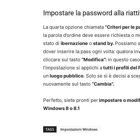
Impostare la password alla riatt
La quarta opzione chiamata
“Criteri per le
la parola d’ordine deve essere richiesta o 
stato di
ibernazione
o
stand by.
Possiamo sc
dover inserire la pass ogni volta: qualora i
cliccare sul tasto
“Modifica”:
in questo caso 
l’impostazione si applichi a
tutti i profili del
un
luogo pubblico
. Solo se si è decisi a sc
nuovamente sul tasto
“Cambia”.
Perfetto, siete pronti per
impostare o modif
Windows 8 o 8.1
TAGS
Impostazioni Windows