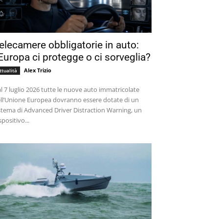
elecamere obbligatorie in auto:
’Europa ci protegge o ci sorveglia?
Alex Trizio
ttualità
l 7 luglio 2026 tutte le nuove auto immatricolate
ll’Unione Europea dovranno essere dotate di un
stema di Advanced Driver Distraction Warning, un
spositivo...