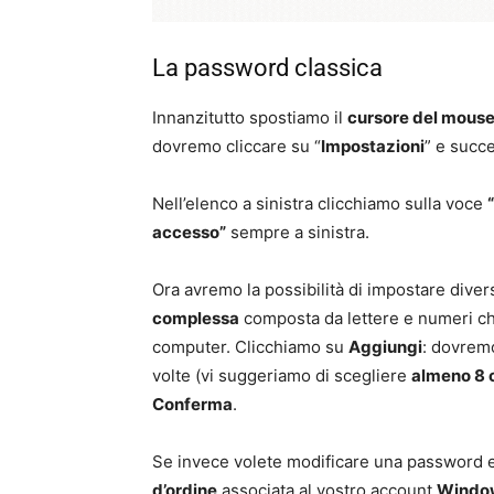
La password classica
Innanzitutto spostiamo il
cursore del mouse
dovremo cliccare su “
Impostazioni
” e succ
Nell’elenco a sinistra clicchiamo sulla voce
accesso”
sempre a sinistra.
Ora avremo la possibilità di impostare diver
complessa
composta da lettere e numeri che
computer. Clicchiamo su
Aggiungi
: dovrem
volte (vi suggeriamo di scegliere
almeno 8 c
Conferma
.
Se invece volete modificare una password e
d’ordine
associata al vostro account
Windows