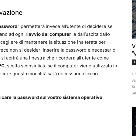
ivazione
 password”
permetterà invece all’utente di decidere se
meno ad ogni
riavvio del computer
e dall’uscita dallo
egliere di mantenere la situazione inalterata per
V
nvece non si desideri inserire la password è necessario
“
si aprirà una finestra che ricorderà all’utente come
A
 PC
, scelta sconsigliata se il computer viene utilizzato in
egliere questa modalità sarà necessario cliccare
Un
vu
Ku
Se
icare la password sul vostro sistema operativo