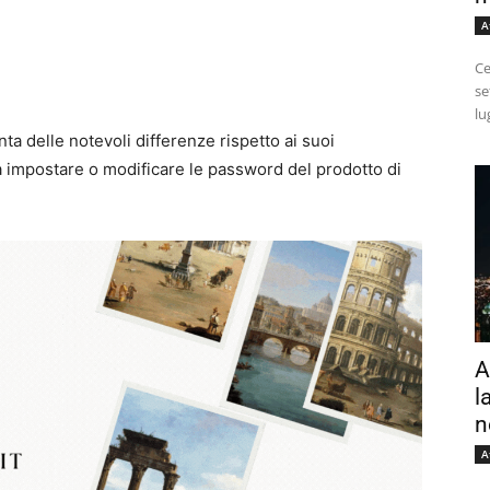
A
Ce
se
lu
ta delle notevoli differenze rispetto ai suoi
 impostare o modificare le password del prodotto di
A
l
n
A