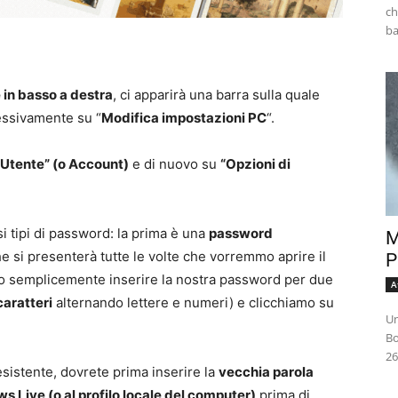
ch
 in basso a destra
, ci apparirà una barra sulla quale
essivamente su “
Modifica impostazioni PC
“.
“Utente” (o Account)
e di nuovo su
“Opzioni di
si tipi di password: la prima è una
password
M
 si presenterà tutte le volte che vorremmo aprire il
P
o semplicemente inserire la nostra password per due
A
aratteri
alternando lettere e numeri) e clicchiamo su
Un
Bo
26
sistente, dovrete prima inserire la
vecchia parola
 Live (o al profilo locale del computer)
prima di