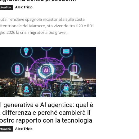
Alex Trizio
ttualità
uta, l'enclave spagnola incastonata sulla costa
ttentrionale del Marocco, sta vivendo tra il 29 e il 31
glio 2026 la crisi migratoria più grave...
I generativa e AI agentica: qual è
a differenza e perché cambierà il
ostro rapporto con la tecnologia
Alex Trizio
ttualità