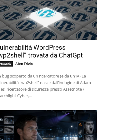
ulnerabilità WordPress
wp2shell” trovata da ChatGpt
Alex Trizio
ttualità
 bug scoperto da un ricercatore (e da un’IA) La
lnerabilità “wp2shell” nasce dall’indagine di Adam
es, ricercatore di sicurezza presso Assetnote /
archlight Cyber,...