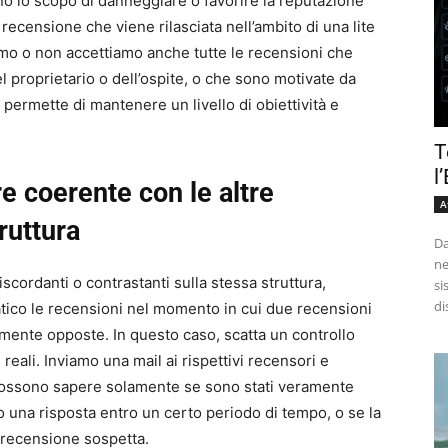
no lo scopo di danneggiare o favorire la reputazione
 recensione che viene rilasciata nell’ambito di una lite
niamo o non accettiamo anche tutte le recensioni che
l proprietario o dell’ospite, o che sono motivate da
 permette di mantenere un livello di obiettività e
T
l
e coerente con le altre
A
ruttura
Da
ne
scordanti o contrastanti sulla stessa struttura,
si
di
tico le recensioni nel momento in cui due recensioni
lmente opposte. In questo caso, scatta un controllo
reali. Inviamo una mail ai rispettivi recensori e
 possono sapere solamente se sono stati veramente
mo una risposta entro un certo periodo di tempo, o se la
 recensione sospetta.