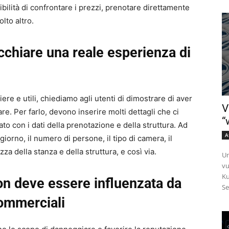
sibilità di confrontare i prezzi, prenotare direttamente
lto altro.
cchiare una reale esperienza di
ere e utili, chiediamo agli utenti di dimostrare di aver
V
e. Per farlo, devono inserire molti dettagli che ci
“
to con i dati della prenotazione e della struttura. Ad
A
orno, il numero di persone, il tipo di camera, il
zza della stanza e della struttura, e così via.
Un
vu
Ku
on deve essere influenzata da
Se
commerciali