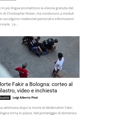
ti in più lingue promettono la visione gratuita del
lm di Christopher Nolan, ma conducono a moduli
e raccolgono credenziali personali e informazioni
bancarie. La...
orte Fakir a Bologna: corteo al
ilastro, video e inchiesta
Luigi Alberto Pinzi
ttualità
a settimana dopo la morte di Abderrahim Fakir,
logna torna in piazza. Nel pomeriggio di domenica