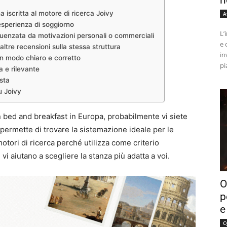
n
iscritta al motore di ricerca Joivy
A
esperienza di soggiorno
L’
luenzata da motivazioni personali o commerciali
e 
tre recensioni sulla stessa struttura
in
in modo chiaro e corretto
pi
 e rilevante
sta
u Joivy
 bed and breakfast in Europa, probabilmente vi siete
i permette di trovare la sistemazione ideale per le
motori di ricerca perché utilizza come criterio
vi aiutano a scegliere la stanza più adatta a voi.
O
p
e
C