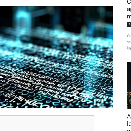
C
a
m
A
Ce
se
lu
A
l