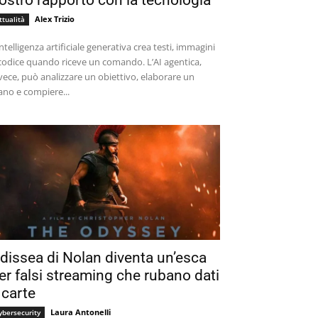
ostro rapporto con la tecnologia
Alex Trizio
ttualità
intelligenza artificiale generativa crea testi, immagini
codice quando riceve un comando. L’AI agentica,
vece, può analizzare un obiettivo, elaborare un
ano e compiere...
dissea di Nolan diventa un’esca
er falsi streaming che rubano dati
 carte
Laura Antonelli
ybersecurity