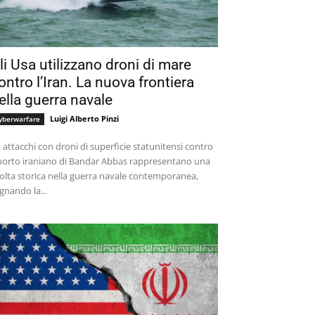
li Usa utilizzano droni di mare
ontro l’Iran. La nuova frontiera
ella guerra navale
Luigi Alberto Pinzi
yberwarfare
i attacchi con droni di superficie statunitensi contro
 porto iraniano di Bandar Abbas rappresentano una
olta storica nella guerra navale contemporanea,
gnando la...