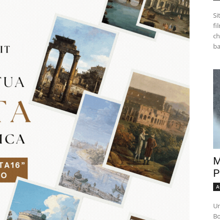
Si
fi
ch
M
P
A
Un
Bo