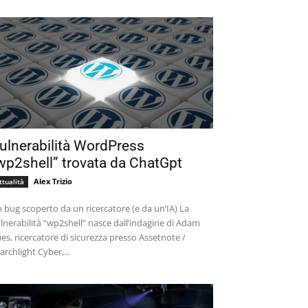
ulnerabilità WordPress
wp2shell” trovata da ChatGpt
Alex Trizio
ttualità
 bug scoperto da un ricercatore (e da un’IA) La
lnerabilità “wp2shell” nasce dall’indagine di Adam
es, ricercatore di sicurezza presso Assetnote /
archlight Cyber,...