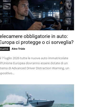
elecamere obbligatorie in auto:
’Europa ci protegge o ci sorveglia?
Alex Trizio
ttualità
l 7 luglio 2026 tutte le nuove auto immatricolate
ll’Unione Europea dovranno essere dotate di un
stema di Advanced Driver Distraction Warning, un
spositivo...