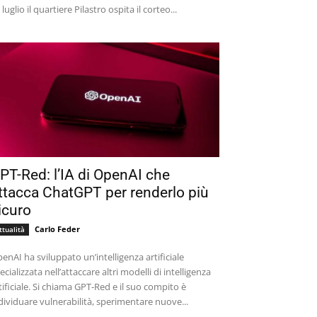
 luglio il quartiere Pilastro ospita il corteo...
PT-Red: l’IA di OpenAI che
ttacca ChatGPT per renderlo più
icuro
Carlo Feder
ttualità
enAI ha sviluppato un’intelligenza artificiale
ecializzata nell’attaccare altri modelli di intelligenza
tificiale. Si chiama GPT-Red e il suo compito è
dividuare vulnerabilità, sperimentare nuove...