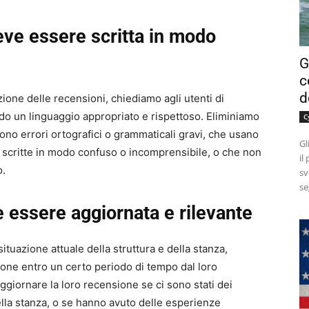
eve essere scritta in modo
G
c
d
ione delle recensioni, chiediamo agli utenti di
ndo un linguaggio appropriato e rispettoso. Eliminiamo
C
no errori ortografici o grammaticali gravi, che usano
Gl
 scritte in modo confuso o incomprensibile, o che non
il
o.
sv
se
 essere aggiornata e rilevante
situazione attuale della struttura e della stanza,
ione entro un certo periodo di tempo dal loro
aggiornare la loro recensione se ci sono stati dei
nella stanza, o se hanno avuto delle esperienze