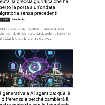
euta, la breccia giuridica che ha
perto la porta a un’ondata
igratoria senza precedenti
Alex Trizio
ttualità
uta, l'enclave spagnola incastonata sulla costa
ttentrionale del Marocco, sta vivendo tra il 29 e il 31
glio 2026 la crisi migratoria più grave...
I generativa e AI agentica: qual è
a differenza e perché cambierà il