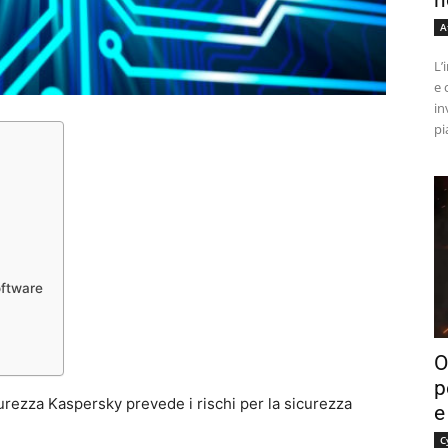
n
A
L’
e 
in
pi
oftware
O
p
icurezza Kaspersky prevede i rischi per la sicurezza
e
C