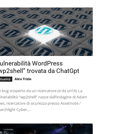
ulnerabilità WordPress
wp2shell” trovata da ChatGpt
Alex Trizio
ttualità
 bug scoperto da un ricercatore (e da un’IA) La
lnerabilità “wp2shell” nasce dall’indagine di Adam
es, ricercatore di sicurezza presso Assetnote /
archlight Cyber,...