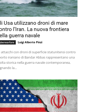
li Usa utilizzano droni di mare
ontro l’Iran. La nuova frontiera
ella guerra navale
Luigi Alberto Pinzi
yberwarfare
i attacchi con droni di superficie statunitensi contro
 porto iraniano di Bandar Abbas rappresentano una
olta storica nella guerra navale contemporanea,
gnando la...