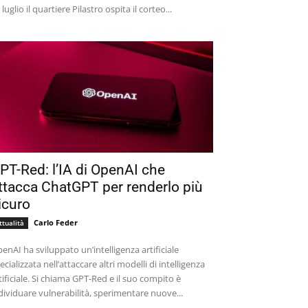
 luglio il quartiere Pilastro ospita il corteo...
PT-Red: l’IA di OpenAI che
ttacca ChatGPT per renderlo più
icuro
Carlo Feder
ttualità
enAI ha sviluppato un’intelligenza artificiale
ecializzata nell’attaccare altri modelli di intelligenza
tificiale. Si chiama GPT-Red e il suo compito è
dividuare vulnerabilità, sperimentare nuove...