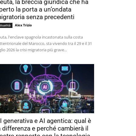
euta, la breccia giuridica che ha
perto la porta a un’ondata
igratoria senza precedenti
Alex Trizio
ttualità
uta, l'enclave spagnola incastonata sulla costa
ttentrionale del Marocco, sta vivendo tra il 29 e il 31
glio 2026 la crisi migratoria più grave...
I generativa e AI agentica: qual è
a differenza e perché cambierà il