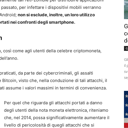
passato, per infettare i dispositivi mobili verranno
S Android;
non si esclude, inoltre, un loro utilizzo
ortati nei confronti degli smartphone.
G
c
n
d
C
oin, così come agli utenti della celebre criptomoneta,
dell’anno.
Gl
il
sv
ticati, da parte dei cybercriminali, gli assalti
se
Bitcoin, visto che, nella conduzione di tali attacchi, il
vati assume i valori massimi in termini di convenienza.
Per quel che riguarda gli attacchi portati a danno
degli utenti della nota moneta elettronica, riteniamo
che, nel 2014, possa significativamente aumentare il
livello di pericolosità di quegli attacchi che si