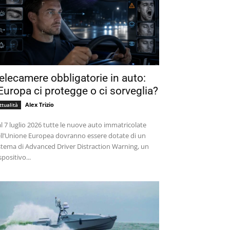
elecamere obbligatorie in auto:
’Europa ci protegge o ci sorveglia?
Alex Trizio
ttualità
l 7 luglio 2026 tutte le nuove auto immatricolate
ll’Unione Europea dovranno essere dotate di un
stema di Advanced Driver Distraction Warning, un
spositivo...