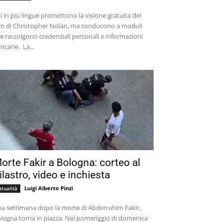
ti in più lingue promettono la visione gratuita del
lm di Christopher Nolan, ma conducono a moduli
e raccolgono credenziali personali e informazioni
bancarie. La...
orte Fakir a Bologna: corteo al
ilastro, video e inchiesta
Luigi Alberto Pinzi
ttualità
a settimana dopo la morte di Abderrahim Fakir,
logna torna in piazza. Nel pomeriggio di domenica