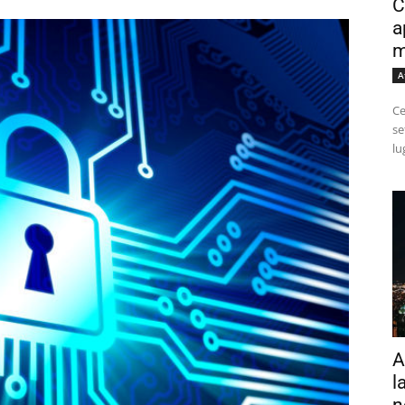
C
a
m
A
Ce
se
lu
A
l