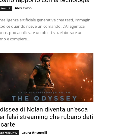
ostro rapporto con la tecnologia
Alex Trizio
ttualità
intelligenza artificiale generativa crea testi, immagini
codice quando riceve un comando. L’AI agentica,
vece, può analizzare un obiettivo, elaborare un
ano e compiere...
dissea di Nolan diventa un’esca
er falsi streaming che rubano dati
 carte
Laura Antonelli
ybersecurity