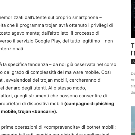
i memorizzati dall’utente sul proprio smartphone –
lta che il programma trojan avrà ottenuto i privilegi di
osto agevolmente; dall’altro lato, il processo di
verso il servizio Google Play, del tutto legittimo – non
T
ntenzionati.
l
A
 la specifica tendenza – da noi già osservata nel corso
 del grado di complessità del malware mobile. Così
Da
ne
ti, avvalendosi dei trojan mobili, cercheranno di
si
el denaro degli utenti. Allo stesso modo,
di
fattori, quegli strumenti che possono consentire di
roprietari di dispositivi mobili
(campagne di phishing
a mobile, trojan «bancari»).
e prime operazioni di «compravendita» di botnet mobili;
ivamente tali reti-zombie per distribuire applicazioni