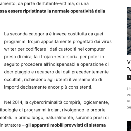
amento, da parte dell’utente-vittima, di una
a essere ripristinata la normale operatività della
La seconda categoria è invece costituita da quei
programmi trojan appositamente progettati dai virus
writer per codificare i dati custoditi nel computer
preso di mira; tali trojan «estorsori», per poter in
V
seguito procedere all’indispensabile operazione di
“
decriptaggio e recupero dei dati precedentemente
A
occultati, richiedono agli utenti il versamento di
importi decisamente ancor più consistenti.
Un
vu
Ku
Nel 2014, la cybercriminalità compirà, logicamente,
Se
li tipologie di programmi trojan, rivolgendo le proprie
mobili. In primo luogo, naturalmente, saranno presi di
inistratore –
gli apparati mobili provvisti di sistema