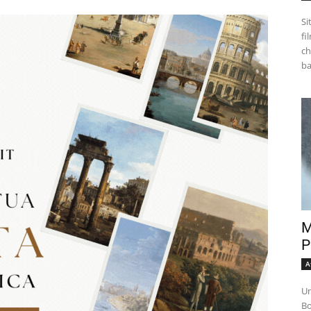
Si
fi
ch
M
P
A
Un
Bo