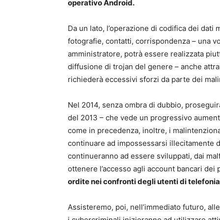
operativo Android.
Da un lato, l’operazione di codifica dei dat
fotografie, contatti, corrispondenza – una vo
amministratore, potrà essere realizzata piutt
diffusione di trojan del genere – anche attra
richiederà eccessivi sforzi da parte dei mali
Nel 2014, senza ombra di dubbio, proseguirà
del 2013 – che vede un progressivo aumento
come in precedenza, inoltre, i malintenziona
continuare ad impossessarsi illecitamente d
continueranno ad essere sviluppati, dai mal
ottenere l’accesso agli account bancari dei p
ordite nei confronti degli utenti di telefoni
Assisteremo, poi, nell’immediato futuro, all
i cybercriminali inizieranno ad utilizzare att