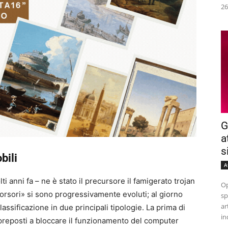
26
G
a
s
bili
A
 anni fa – ne è stato il precursore il famigerato trojan
Op
rsori» si sono progressivamente evoluti; al giorno
sp
ar
classificazione in due principali tipologie. La prima di
in
preposti a bloccare il funzionamento del computer