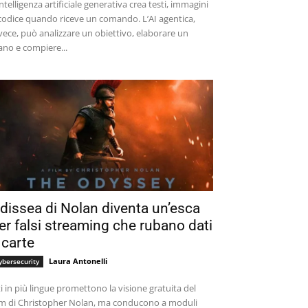
intelligenza artificiale generativa crea testi, immagini
codice quando riceve un comando. L’AI agentica,
vece, può analizzare un obiettivo, elaborare un
ano e compiere...
dissea di Nolan diventa un’esca
er falsi streaming che rubano dati
 carte
Laura Antonelli
ybersecurity
ti in più lingue promettono la visione gratuita del
lm di Christopher Nolan, ma conducono a moduli