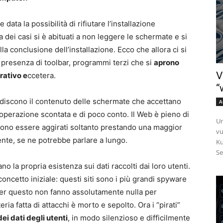
 data la possibilità di rifiutare l’installazione
dei casi si è abituati a non leggere le schermate e si
la conclusione dell’installazione. Ecco che allora ci si
 presenza di toolbar, programmi terzi che si
aprono
V
rativo e
ccetera.
“
ndiscono il contenuto delle schermate che accettano
A
’operazione scontata e di poco conto. Il Web è pieno di
Un
ssono essere aggirati soltanto prestando una maggior
vu
tente, se ne potrebbe parlare a lungo.
Ku
Se
o la propria esistenza sui dati raccolti dai loro utenti.
concetto iniziale: questi siti sono i più grandi spyware
e per questo non fanno assolutamente nulla per
ria fatta di attacchi è morto e sepolto. Ora i “pirati”
ei dati degli utenti
, in modo silenzioso e difficilmente