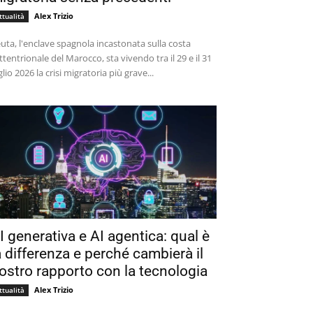
Alex Trizio
ttualità
uta, l'enclave spagnola incastonata sulla costa
ttentrionale del Marocco, sta vivendo tra il 29 e il 31
glio 2026 la crisi migratoria più grave...
I generativa e AI agentica: qual è
a differenza e perché cambierà il
ostro rapporto con la tecnologia
Alex Trizio
ttualità