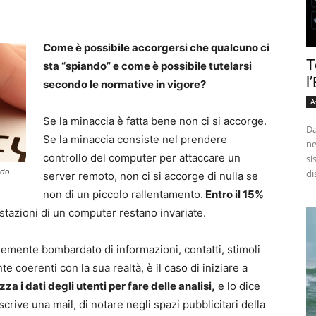
Come è possibile accorgersi che qualcuno ci
T
sta “spiando” e come è possibile tutelarsi
l
secondo le normative in vigore?
A
Se la minaccia è fatta bene non ci si accorge.
Da
Se la minaccia consiste nel prendere
ne
controllo del computer per attaccare un
si
ndo
di
server remoto, non ci si accorge di nulla se
non di un piccolo rallentamento.
Entro il 15%
restazioni di un computer restano invariate.
esemente bombardato di informazioni, contatti, stimoli
coerenti con la sua realtà, è il caso di iniziare a
izza i dati degli utenti per fare delle analisi,
e lo dice
crive una mail, di notare negli spazi pubblicitari della