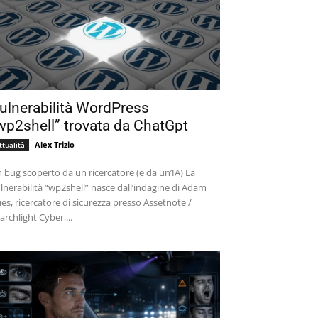
ulnerabilità WordPress
wp2shell” trovata da ChatGpt
Alex Trizio
ttualità
 bug scoperto da un ricercatore (e da un’IA) La
lnerabilità “wp2shell” nasce dall’indagine di Adam
es, ricercatore di sicurezza presso Assetnote /
archlight Cyber,...