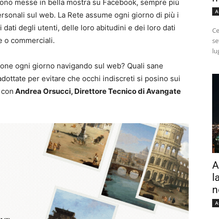
ne sono messe in bella mostra su Facebook, sempre più
A
personali sul web. La Rete assume ogni giorno di più i
dati degli utenti, delle loro abitudini e dei loro dati
Ce
he o commerciali.
se
lu
espone ogni giorno navigando sul web? Quali sane
ottate per evitare che occhi indiscreti si posino sui
o con
Andrea Orsucci, Direttore Tecnico di Avangate
A
l
n
A