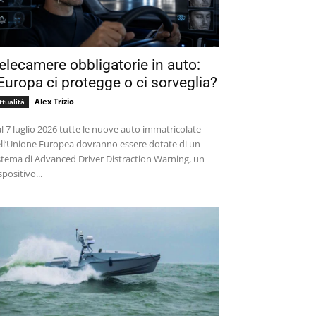
elecamere obbligatorie in auto:
’Europa ci protegge o ci sorveglia?
Alex Trizio
ttualità
l 7 luglio 2026 tutte le nuove auto immatricolate
ll’Unione Europea dovranno essere dotate di un
stema di Advanced Driver Distraction Warning, un
spositivo...