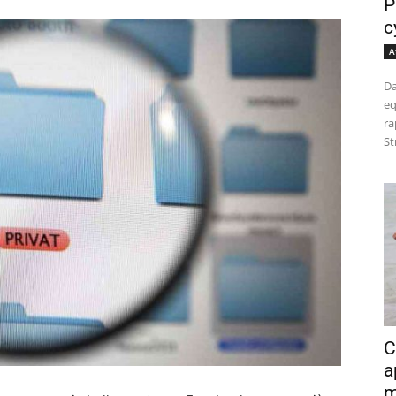
P
c
A
Da
eq
ra
St
C
a
m