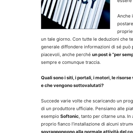
essere 
Anche i
postare
proprie
un tale giorno. Con tutte le deduzioni che te
generale diffondere informazioni di sé può
piacevoli, anche perché
un post è “per sem
sempre e comunque traccia.
Quali sono i siti, i portali, i motori, le ris
e che vengono sottovalutati?
Succede varie volte che scaricando un prog
di un produttore ufficiale. Pensiamo alle p
esempio
Softonic
, tanto per citarne una. 
proprio fianco l’installazione di alcuni stru
sovrappongono alla normale attività del c