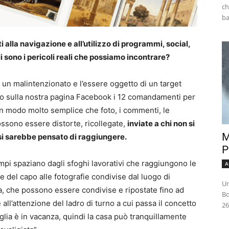
ch
ti alla navigazione e all’utilizzo di programmi, social,
li sono i pericoli reali che possiamo incontrare?
 un malintenzionato e l’essere oggetto di un target
to sulla nostra pagina Facebook i 12 comandamenti per
 in modo molto semplice che foto, i commenti, le
ossono essere distorte, ricollegate,
inviate a chi non si
M
si sarebbe pensato di raggiungere.
P
mpi spaziano dagli sfoghi lavorativi che raggiungono le
A
e del capo alle fotografie condivise dal luogo di
Un
, che possono essere condivise e ripostate fino ad
Bo
 all’attenzione del ladro di turno a cui passa il concetto
26
iglia è in vacanza, quindi la casa può tranquillamente