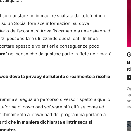
svaligiata”.
l solo postare un immagine scattata dal telefonino o
 su un Social fornisce informazioni su dove il
tario dell’account si trova fisicamente a una data ora di
rzi possono fare utilizzando questi dati. In linea
 portare spesso e volentieri a conseguenze poco
pre”
nel senso che da qualche parte in Rete ne rimarrà
G
a
s
orse web dove la privacy dell’utente è realmente a rischio
A
Op
sp
ramma si segua un percorso diverso rispetto a quello
ar
iattaforme di download software più diffuse come ad
in
In abbinamento al download del programma portano al
menti
che in maniera dichiarata e intrinseca si
omputer.