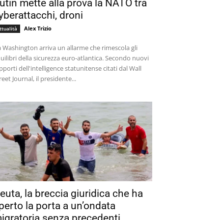
utin mette alla prova la NATO tra
yberattacchi, droni
Alex Trizio
ttualità
 Washington arriva un allarme che rimescola gli
uilibri della sicurezza euro-atlantica. Secondo nuovi
pporti dell'intelligence statunitense citati dal Wall
reet Journal, il presidente...
euta, la breccia giuridica che ha
perto la porta a un’ondata
igratoria senza precedenti