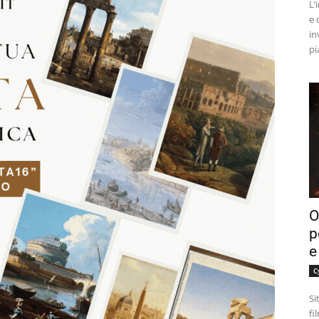
L’
e 
in
pi
O
p
e
C
Si
fi