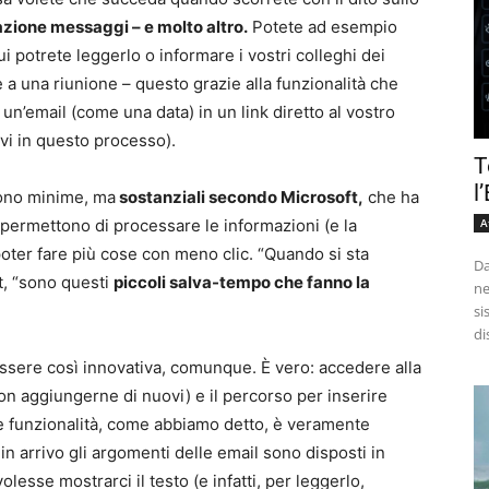
azione messaggi – e molto altro.
Potete ad esempio
potrete leggerlo o informare i vostri colleghi dei
re a una riunione – questo grazie alla funzionalità che
 un’email (come una data) in un link diretto al vostro
vi in questo processo).
T
l
sono minime, ma
sostanziali secondo Microsoft,
che ha
A
 permettono di processare le informazioni (e la
ter fare più cose con meno clic. “Quando si sta
Da
t, “sono questi
piccoli salva-tempo che fanno la
ne
si
di
sere così innovativa, comunque. È vero: accedere alla
non aggiungerne di nuovi) e il percorso per inserire
ne funzionalità, come abbiamo detto, è veramente
 in arrivo gli argomenti delle email sono disposti in
esse mostrarci il testo (e infatti, per leggerlo,