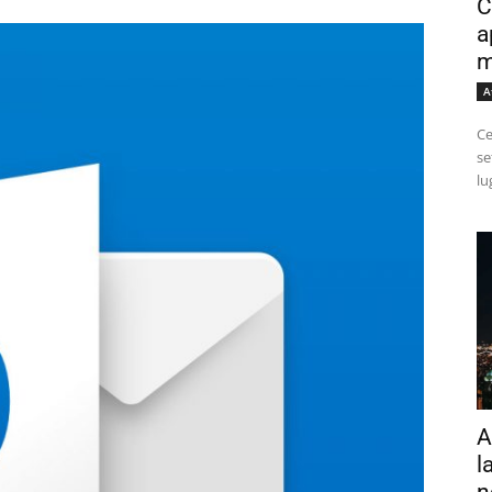
C
a
m
A
Ce
se
lu
A
l