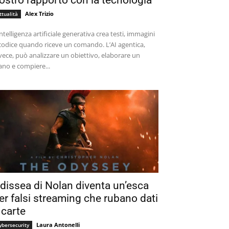
ostro rapporto con la tecnologia
Alex Trizio
ttualità
intelligenza artificiale generativa crea testi, immagini
codice quando riceve un comando. L’AI agentica,
vece, può analizzare un obiettivo, elaborare un
ano e compiere...
dissea di Nolan diventa un’esca
er falsi streaming che rubano dati
 carte
Laura Antonelli
ybersecurity