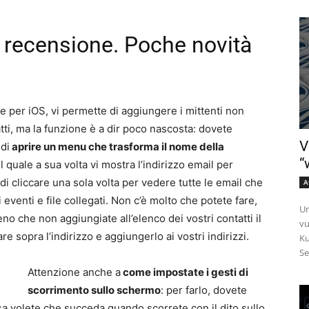
 recensione. Poche novità
e per iOS, vi permette di aggiungere i mittenti non
tti, ma la funzione è a dir poco nascosta: dovete
V
 di
aprire un menu che trasforma il nome della
“
il quale a sua volta vi mostra l’indirizzo email per
 di cliccare una sola volta per vedere tutte le email che
A
i eventi e file collegati. Non c’è molto che potete fare,
Un
o che non aggiungiate all’elenco dei vostri contatti il
vu
are sopra l’indirizzo e aggiungerlo ai vostri indirizzi.
Ku
Se
Attenzione anche a
come impostate i gesti di
scorrimento sullo schermo
: per farlo, dovete
a volete che succeda quando scorrete con il dito sullo