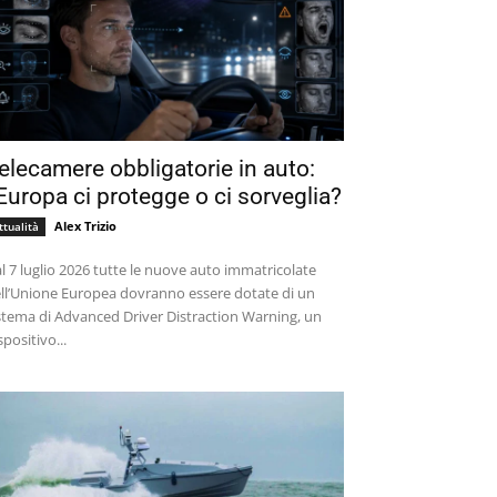
elecamere obbligatorie in auto:
’Europa ci protegge o ci sorveglia?
Alex Trizio
ttualità
l 7 luglio 2026 tutte le nuove auto immatricolate
ll’Unione Europea dovranno essere dotate di un
stema di Advanced Driver Distraction Warning, un
spositivo...