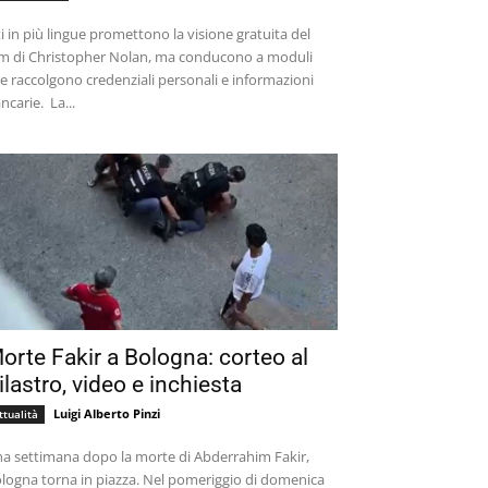
ti in più lingue promettono la visione gratuita del
lm di Christopher Nolan, ma conducono a moduli
e raccolgono credenziali personali e informazioni
bancarie. La...
orte Fakir a Bologna: corteo al
ilastro, video e inchiesta
Luigi Alberto Pinzi
ttualità
a settimana dopo la morte di Abderrahim Fakir,
logna torna in piazza. Nel pomeriggio di domenica