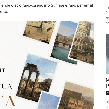
iende dietro l’app-calendario Sunrise e l’app per email
Si
otto.
fi
ch
M
P
A
Un
Bo