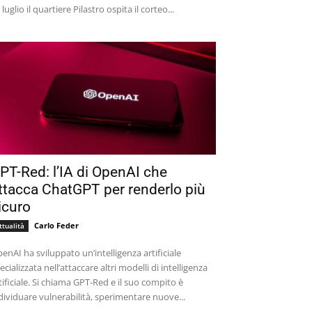
 luglio il quartiere Pilastro ospita il corteo...
PT-Red: l’IA di OpenAI che
ttacca ChatGPT per renderlo più
icuro
Carlo Feder
ttualità
enAI ha sviluppato un’intelligenza artificiale
ecializzata nell’attaccare altri modelli di intelligenza
tificiale. Si chiama GPT-Red e il suo compito è
dividuare vulnerabilità, sperimentare nuove...