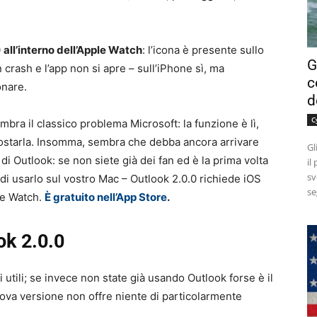
0
all’interno dell’Apple Watch
: l’icona è presente sullo
G
 crash e l’app non si apre – sull’iPhone sì, ma
c
onare.
d
C
bra il classico problema Microsoft: la funzione è lì,
ostarla. Insomma, sembra che debba ancora arrivare
Gl
 Outlook: se non siete già dei fan ed è la prima volta
il
sv
 di usarlo sul vostro Mac – Outlook 2.0.0 richiede iOS
se
le Watch.
È gratuito nell’App Store
.
ok 2.0.0
 utili; se invece non state già usando Outlook forse è il
uova versione non offre niente di particolarmente