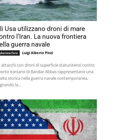
li Usa utilizzano droni di mare
ontro l’Iran. La nuova frontiera
ella guerra navale
Luigi Alberto Pinzi
yberwarfare
i attacchi con droni di superficie statunitensi contro
 porto iraniano di Bandar Abbas rappresentano una
olta storica nella guerra navale contemporanea,
gnando la...