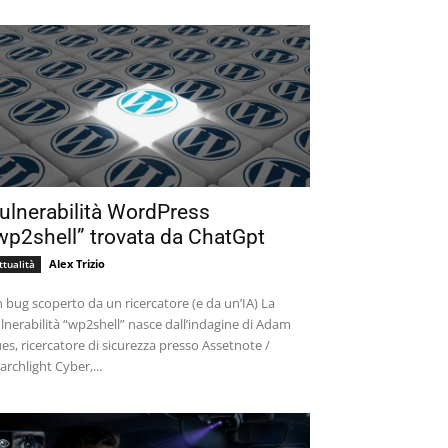
ulnerabilità WordPress
wp2shell” trovata da ChatGpt
Alex Trizio
ttualità
 bug scoperto da un ricercatore (e da un’IA) La
lnerabilità “wp2shell” nasce dall’indagine di Adam
es, ricercatore di sicurezza presso Assetnote /
archlight Cyber,...