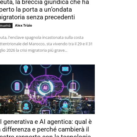
euta, la breccia giuridica che ha
perto la porta a un’ondata
igratoria senza precedenti
Alex Trizio
ttualità
uta, l'enclave spagnola incastonata sulla costa
ttentrionale del Marocco, sta vivendo tra il 29 e il 31
glio 2026 la crisi migratoria più grave...
I generativa e AI agentica: qual è
a differenza e perché cambierà il