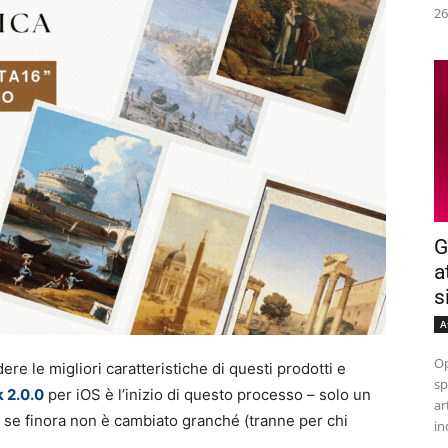
26
G
a
s
A
Op
ere le migliori caratteristiche di questi prodotti e
sp
 2.0.0
per iOS è l’inizio di questo processo – solo un
ar
he se finora non è cambiato granché (tranne per chi
in