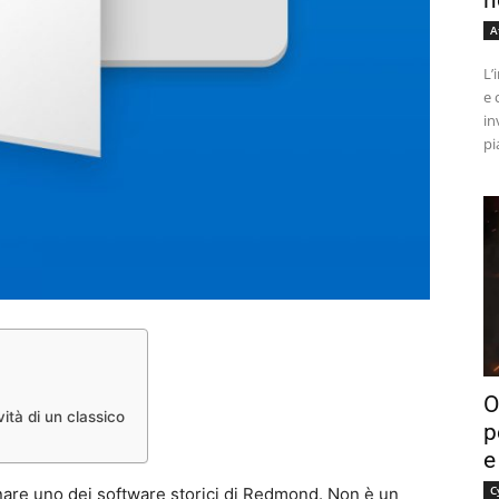
n
A
L’
e 
in
pi
O
ità di un classico
p
e
C
nare uno dei software storici di Redmond. Non è un