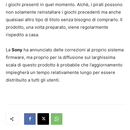
i giochi presenti in quel momento. Alchè, i pirati possono
non solamente reinstallare i giochi precedenti ma anche
qualsiasi altro tipo di titolo senza bisogno di comprarlo. Il
prodotto, una volta preparato, viene regolarmente
rispedito a casa.
La
Sony
ha annunciato delle correzioni al proprio sistema
firmware, ma proprio per la diffusione sul larghissima
scala di questo prodotto è probabile che l’aggiornamento
impiegherà un tempo relativamente lungo per essere
distribuito a tutti gli utenti.