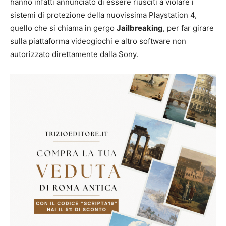
hanno infatti annunciato di essere riusciti a violare i
sistemi di protezione della nuovissima Playstation 4,
quello che si chiama in gergo
Jailbreaking
, per far girare
sulla piattaforma videogiochi e altro software non
autorizzato direttamente dalla Sony.