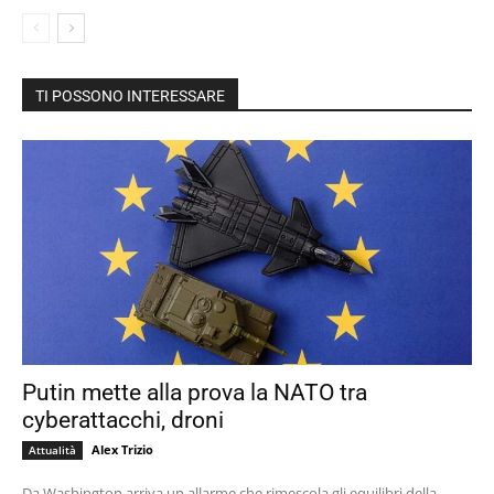
TI POSSONO INTERESSARE
Putin mette alla prova la NATO tra
cyberattacchi, droni
Alex Trizio
Attualità
Da Washington arriva un allarme che rimescola gli equilibri della