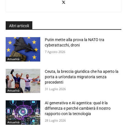
Altri articoli
Putin mette alla prova la NATO tra
cyberattacchi, droni
7 Agosto 2026
Attualità
Ceuta, la breccia giuridica che ha aperto la
porta a un’ondata migratoria senza
precedenti
31 Luglio 2026
Attualità
AI generativa e AI agentica: qual è la
differenza e perché cambierà il nostro
rapporto con la tecnologia
28 Luglio 2026
Attualità