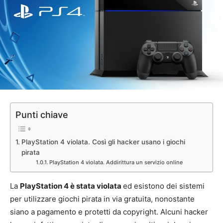
Punti chiave
PlayStation 4 violata. Così gli hacker usano i giochi
pirata
PlayStation 4 violata. Addirittura un servizio online
La
PlayStation 4 è stata violata
ed esistono dei sistemi
per utilizzare giochi pirata in via gratuita, nonostante
siano a pagamento e protetti da copyright. Alcuni hacker