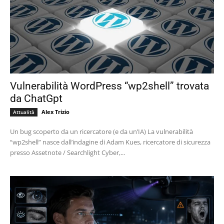
Vulnerabilità WordPress “wp2shell” trovata
da ChatGpt
Alex Trizio
Attualità
Un bug scoperto da un ricercatore (e da un’IA) La vulnerabilità
“wp2shell” nasce dall’indagine di Adam Kues, ricercatore di sicurezza
presso Assetnote / Searchlight Cyber,...