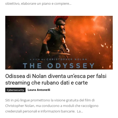
obiettivo, elaborare un piano e compiere...
Odissea di Nolan diventa un’esca per falsi
streaming che rubano dati e carte
Laura Antonelli
Cybersecurity
Siti in più lingue promettono la visione gratuita del film di
Christopher Nolan, ma conducono a moduli che raccolgono
credenziali personali e informazioni bancarie. La...