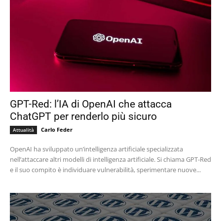
GPT-Red: l’IA di OpenAI che attacca
ChatGPT per renderlo più sicuro
Carlo Feder
Attualità
OpenAI ha sviluppato un’intelligenza artificiale specializzata
nell’attaccare altri modelli di intelligenza artificiale. Si chiama GPT-Red
e il suo compito è individuare vulnerabilità, sperimentare nuove...