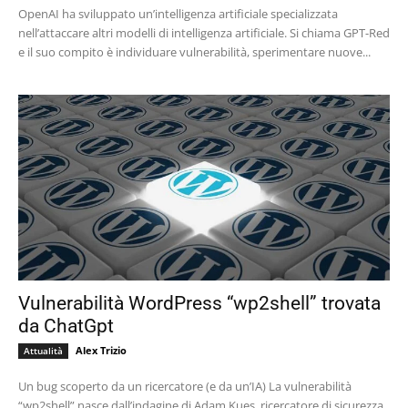
OpenAI ha sviluppato un’intelligenza artificiale specializzata
nell’attaccare altri modelli di intelligenza artificiale. Si chiama GPT-Red
e il suo compito è individuare vulnerabilità, sperimentare nuove...
Vulnerabilità WordPress “wp2shell” trovata
da ChatGpt
Alex Trizio
Attualità
Un bug scoperto da un ricercatore (e da un’IA) La vulnerabilità
“wp2shell” nasce dall’indagine di Adam Kues, ricercatore di sicurezza