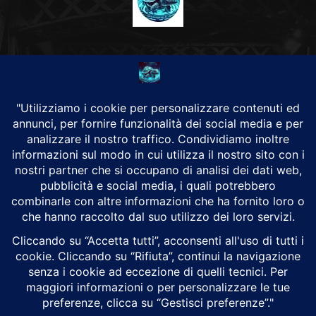
CHI SIAMO
Alground Geopolitica e Cyberwarfare.
Da una idea di Brunilde Trizio
Alground fa parte del Gruppo Trizio
SEGUICI