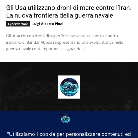
Gli Usa utilizzano droni di mare contro l’Iran.
La nuova frontiera della guerra navale
Luigi Alberto Pinzi
Cyberwarfare
Gli attacchi con droni di superficie statunitensi contro il porto
iraniano di Bandar Abbas rappresentano una svolta storica nella
guerra navale contemporanea, segnando la...
CHI SIAMO
Alground Geopolitica e Cyberwarfare.