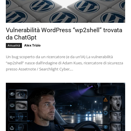
Vulnerabilità WordPress “wp2shell” trovata
da ChatGpt
Alex Trizio
Attualità
Un bug scoperto da un ricercatore (e da un’IA) La vulnerabilità
“wp2shell” nasce dall’indagine di Adam Kues, ricercatore di sicurezza
presso Assetnote / Searchlight Cyber,...