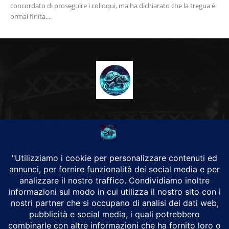
concordato di proseguire i colloqui, ma ha dichiarato che la tregua è
ormai finita,...
CHI SIAMO
Alground Geopolitica e Cyberwarfare.
Da una idea di Brunilde Trizio
Alground fa parte del Gruppo Trizio