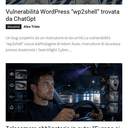
Vulnerabilità WordPress “wp2shell” trovata
da ChatGpt
Alex Trizio
Attualità
Un bug scoperto da un ricercatore (e da un’IA) La vulnerabilità
“wp2shell” nasce dall’indagine di Adam Kues, ricercatore di sicurezza
presso Assetnote / Searchlight Cyber,...