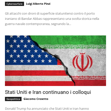
Luigi Alberto Pinzi
Cyberwarfare
Gli attacchi con droni di superficie statunitensi contro il porto
iraniano di Bandar Abbas rappresentano una svolta storica nella
guerra navale contemporanea, segnando la...
Stati Uniti e Iran continuano i colloqui
Giacomo Crosetto
Geopolitica
Donald Trump ha annunciato che Stati Uniti e Iran hanno