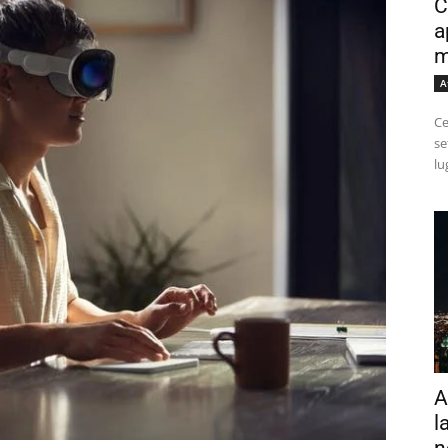
C
a
m
A
Ce
se
lu
A
l