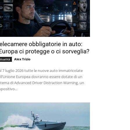
elecamere obbligatorie in auto:
’Europa ci protegge o ci sorveglia?
Alex Trizio
ttualità
l 7 luglio 2026 tutte le nuove auto immatricolate
ll’Unione Europea dovranno essere dotate di un
stema di Advanced Driver Distraction Warning, un
spositivo...