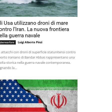
li Usa utilizzano droni di mare
ontro l’Iran. La nuova frontiera
ella guerra navale
Luigi Alberto Pinzi
yberwarfare
i attacchi con droni di superficie statunitensi contro
 porto iraniano di Bandar Abbas rappresentano una
olta storica nella guerra navale contemporanea,
gnando la...