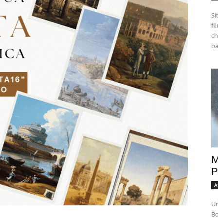
Si
fi
ch
M
P
A
Un
Bo