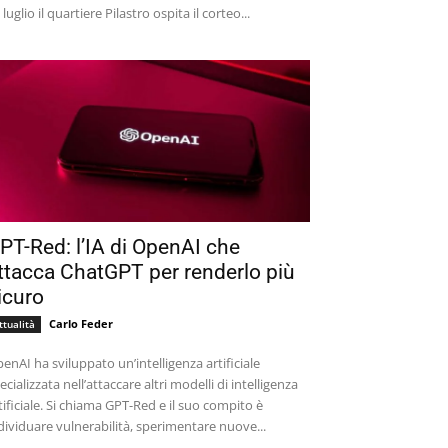
 luglio il quartiere Pilastro ospita il corteo...
PT-Red: l’IA di OpenAI che
ttacca ChatGPT per renderlo più
icuro
Carlo Feder
ttualità
enAI ha sviluppato un’intelligenza artificiale
ecializzata nell’attaccare altri modelli di intelligenza
tificiale. Si chiama GPT-Red e il suo compito è
dividuare vulnerabilità, sperimentare nuove...