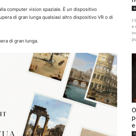
n
A
lla computer vision spaziale. È un dispositivo
era di gran lunga qualsiasi altro dispositivo VR o di
L’
e 
in
pi
pera di gran lunga.
O
p
e
C