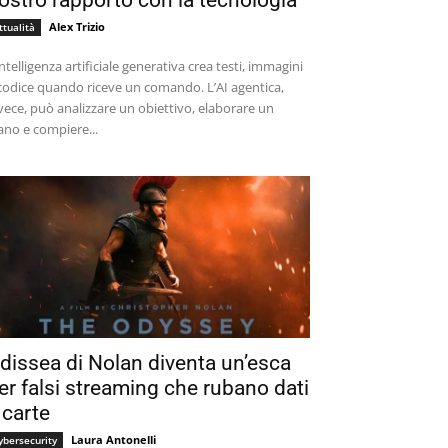
ostro rapporto con la tecnologia
Alex Trizio
ttualità
intelligenza artificiale generativa crea testi, immagini
codice quando riceve un comando. L’AI agentica,
vece, può analizzare un obiettivo, elaborare un
ano e compiere...
dissea di Nolan diventa un’esca
er falsi streaming che rubano dati
 carte
Laura Antonelli
ybersecurity