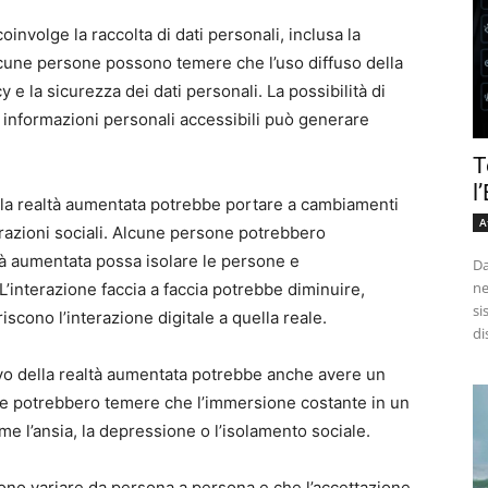
oinvolge la raccolta di dati personali, inclusa la
lcune persone possono temere che l’uso diffuso della
 e la sicurezza dei dati personali. La possibilità di
 informazioni personali accessibili può generare
T
l
ella realtà aumentata potrebbe portare a cambiamenti
A
nterazioni sociali. Alcune persone potrebbero
tà aumentata possa isolare le persone e
Da
ne
L’interazione faccia a faccia potrebbe diminuire,
si
scono l’interazione digitale a quella reale.
di
sivo della realtà aumentata potrebbe anche avere un
ne potrebbero temere che l’immersione costante in un
e l’ansia, la depressione o l’isolamento sociale.
no variare da persona a persona e che l’accettazione