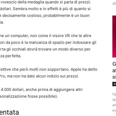
rovescio della medaglia quando si parla di prezzi.
26
ollari. Sembra molto e in effetti è più di quanto si
e è decisamente costoso, probabilmente è un buon
ia.
me un computer, non come il visore VR che le altre
n da poco è la mancanza di spazio per indossare gli
porta gli occhiali dovrà trovare un modo diverso per
za perfetta.
G
orrettive che però molti non sopportano. Apple ha detto
a
ro, ma non ha dato alcun indizio sui prezzi.
s
A
 4.000 dollari, anche prima di aggiungere altri
Op
sonalizzazione fosse possibile).
sp
ar
in
entata