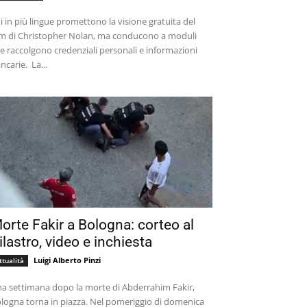
ti in più lingue promettono la visione gratuita del
lm di Christopher Nolan, ma conducono a moduli
e raccolgono credenziali personali e informazioni
bancarie. La...
orte Fakir a Bologna: corteo al
ilastro, video e inchiesta
Luigi Alberto Pinzi
ttualità
a settimana dopo la morte di Abderrahim Fakir,
logna torna in piazza. Nel pomeriggio di domenica