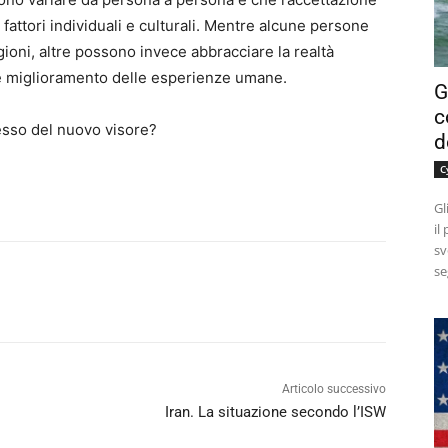
 fattori individuali e culturali. Mentre alcune persone
oni, altre possono invece abbracciare la realtà
 miglioramento delle esperienze umane.
G
c
esso del nuovo visore?
d
C
Gl
il
sv
se
Articolo successivo
Iran. La situazione secondo l’ISW