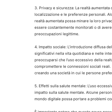
3. Privacy e sicurezza: La realtà aumentata c
localizzazione e le preferenze personali. A
realtà aumentata possa minare la loro privacy
essere costantemente monitorati o di avere
preoccupazioni legittime.
4. Impatto sociale: L’introduzione diffusa d
significativi nella vita quotidiana e nelle i
preoccuparsi che l’uso eccessivo della real
compromettere le connessioni sociali reali. 
creando una società in cui le persone preferi
5. Effetti sulla salute mentale: L’uso ecces
impatto sulla salute mentale. Alcune perso
mondo digitale possa portare a problemi com
È importante notare che queste paure posso