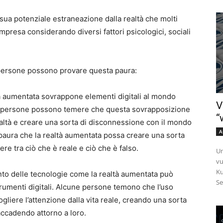
 sua potenziale estraneazione dalla realtà che molti
presa considerando diversi fattori psicologici, sociali
 persone possono provare questa paura:
altà aumentata sovrappone elementi digitali al mondo
V
ne persone possono temere che questa sovrapposizione
“
ealtà e creare una sorta di disconnessione con il mondo
A
paura che la realtà aumentata possa creare una sorta
guere tra ciò che è reale e ciò che è falso.
Un
vu
Ku
nto delle tecnologie come la realtà aumentata può
Se
rumenti digitali. Alcune persone temono che l’uso
gliere l’attenzione dalla vita reale, creando una sorta
accadendo attorno a loro.