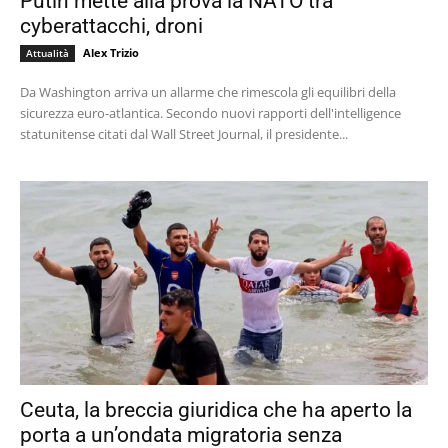
Putin mette alla prova la NATO tra
cyberattacchi, droni
Alex Trizio
Attualità
Da Washington arriva un allarme che rimescola gli equilibri della
sicurezza euro-atlantica. Secondo nuovi rapporti dell'intelligence
statunitense citati dal Wall Street Journal, il presidente...
Ceuta, la breccia giuridica che ha aperto la
porta a un’ondata migratoria senza