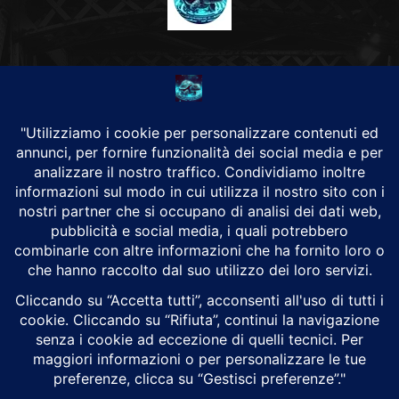
CHI SIAMO
Alground Geopolitica e Cyberwarfare.
Da una idea di Brunilde Trizio
Alground fa parte del Gruppo Trizio
SEGUICI