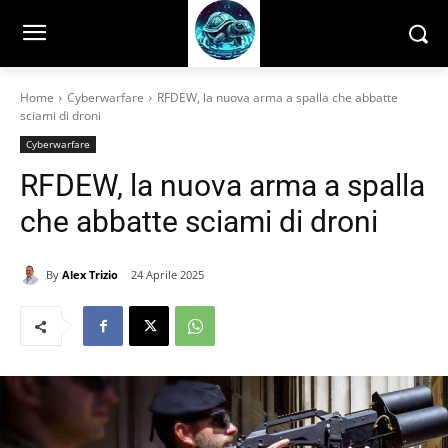
Home
Cyberwarfare
RFDEW, la nuova arma a spalla che abbatte
sciami di droni
Cyberwarfare
RFDEW, la nuova arma a spalla
che abbatte sciami di droni
By
Alex Trizio
24 Aprile 2025