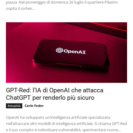
piazza. Nel pomeriggio di domenica 26 luglio il quartiere Pilastro
ospita il corteo...
GPT-Red: l’IA di OpenAI che attacca
ChatGPT per renderlo più sicuro
Carlo Feder
Attualità
OpenAI ha sviluppato un’intelligenza artificiale specializzata
nell’attaccare altri modelli di intelligenza artificiale. Si chiama GPT-Red
e il suo compito è individuare vulnerabilità, sperimentare nuove...