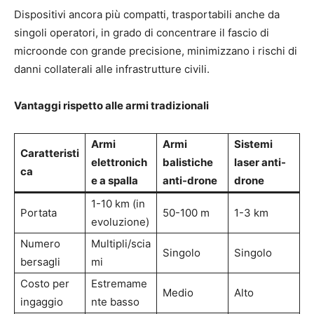
Dispositivi ancora più compatti, trasportabili anche da
singoli operatori, in grado di concentrare il fascio di
microonde con grande precisione, minimizzano i rischi di
danni collaterali alle infrastrutture civili.
Vantaggi rispetto alle armi tradizionali
Armi
Armi
Sistemi
Caratteristi
elettronich
balistiche
laser anti-
ca
e a spalla
anti-drone
drone
1-10 km (in
Portata
50-100 m
1-3 km
evoluzione)
Numero
Multipli/scia
Singolo
Singolo
bersagli
mi
Costo per
Estremame
Medio
Alto
ingaggio
nte basso