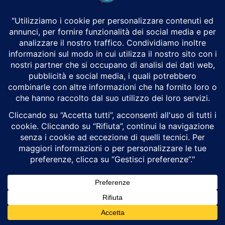
Vulnerabilità WordPress “wp2shell” trovata
da ChatGpt
Alex Trizio
Attualità
Un bug scoperto da un ricercatore (e da un’IA) La vulnerabilità
“wp2shell” nasce dall’indagine di Adam Kues, ricercatore di sicurezza
presso Assetnote / Searchlight Cyber,...