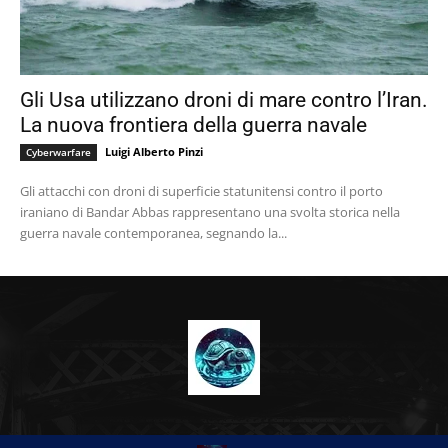
Gli Usa utilizzano droni di mare contro l’Iran.
La nuova frontiera della guerra navale
Luigi Alberto Pinzi
Cyberwarfare
Gli attacchi con droni di superficie statunitensi contro il porto
iraniano di Bandar Abbas rappresentano una svolta storica nella
guerra navale contemporanea, segnando la...