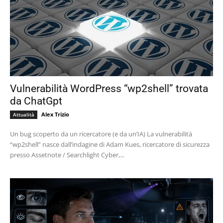
Vulnerabilità WordPress “wp2shell” trovata
da ChatGpt
Alex Trizio
Attualità
Un bug scoperto da un ricercatore (e da un’IA) La vulnerabilità
“wp2shell” nasce dall’indagine di Adam Kues, ricercatore di sicurezza
presso Assetnote / Searchlight Cyber,...