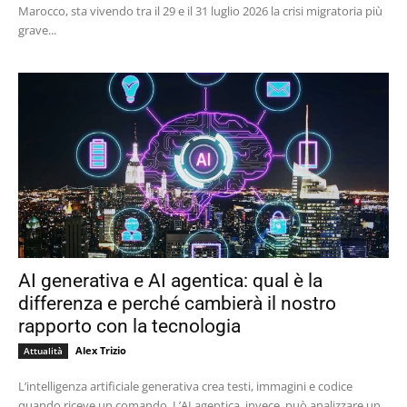
Marocco, sta vivendo tra il 29 e il 31 luglio 2026 la crisi migratoria più
grave...
AI generativa e AI agentica: qual è la
differenza e perché cambierà il nostro
rapporto con la tecnologia
Alex Trizio
Attualità
L’intelligenza artificiale generativa crea testi, immagini e codice
quando riceve un comando. L’AI agentica, invece, può analizzare un