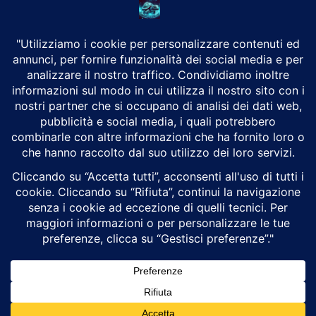
CHI SIAMO
Alground Geopolitica e Cyberwarfare.
Da una idea di Brunilde Trizio
Alground fa parte del Gruppo Trizio
SEGUICI
Alground - Testata di Art Consulting - P.iva 02701880995 - Genova -
Roma
Attualità
Geopolitica
Cyberwarfare
Cybersecurity
Intelligenza Artificiale