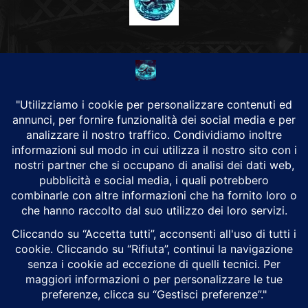
CHI SIAMO
Alground Geopolitica e Cyberwarfare.
Da una idea di Brunilde Trizio
Alground fa parte del Gruppo Trizio
SEGUICI