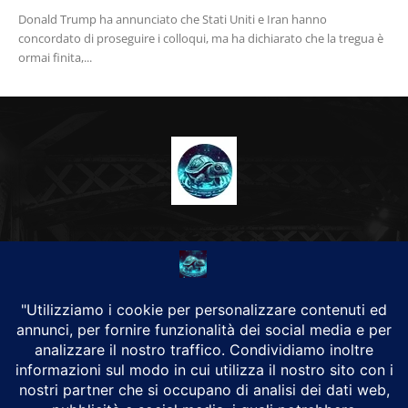
Donald Trump ha annunciato che Stati Uniti e Iran hanno
concordato di proseguire i colloqui, ma ha dichiarato che la tregua è
ormai finita,...
CHI SIAMO
Alground Geopolitica e Cyberwarfare.
Da una idea di Brunilde Trizio
Alground fa parte del Gruppo Trizio