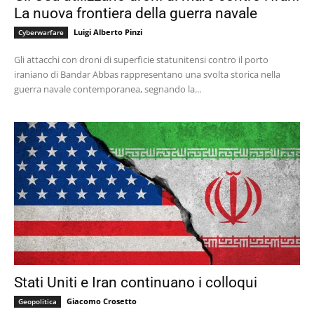
La nuova frontiera della guerra navale
Luigi Alberto Pinzi
Cyberwarfare
Gli attacchi con droni di superficie statunitensi contro il porto
iraniano di Bandar Abbas rappresentano una svolta storica nella
guerra navale contemporanea, segnando la...
Stati Uniti e Iran continuano i colloqui
Giacomo Crosetto
Geopolitica