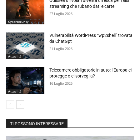
Odissea di Nolan diventa un’esca per falsi
streaming che rubano dati e carte
27 Luglio 2026
Cybersecurity
Vulnerabilità WordPress “wp2shell” trovata
da ChatGpt
21 Luglio 2026
Attualità
Telecamere obbligatorie in auto: l’Europa ci
protegge o ci sorveglia?
16 Luglio 2026
Attualità
TI POSSONO INTERESSARE