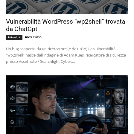
Vulnerabilità WordPress “wp2shell” trovata
da ChatGpt
Alex Trizio
Attualità
Un bug scoperto da un ricercatore (e da un’IA) La vulnerabilità
“wp2shell” nasce dall’indagine di Adam Kues, ricercatore di sicurezza
presso Assetnote / Searchlight Cyber,...