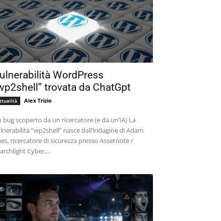
ulnerabilità WordPress
wp2shell” trovata da ChatGpt
Alex Trizio
ttualità
 bug scoperto da un ricercatore (e da un’IA) La
lnerabilità “wp2shell” nasce dall’indagine di Adam
es, ricercatore di sicurezza presso Assetnote /
archlight Cyber,...