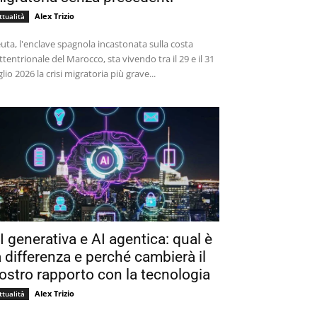
Alex Trizio
ttualità
uta, l'enclave spagnola incastonata sulla costa
ttentrionale del Marocco, sta vivendo tra il 29 e il 31
glio 2026 la crisi migratoria più grave...
I generativa e AI agentica: qual è
a differenza e perché cambierà il
ostro rapporto con la tecnologia
Alex Trizio
ttualità