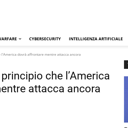
WARFARE
CYBERSECURITY
INTELLIGENZA ARTIFICIALE
he l'America dovrà affrontare mentre attacca ancora
 principio che l’America
mentre attacca ancora