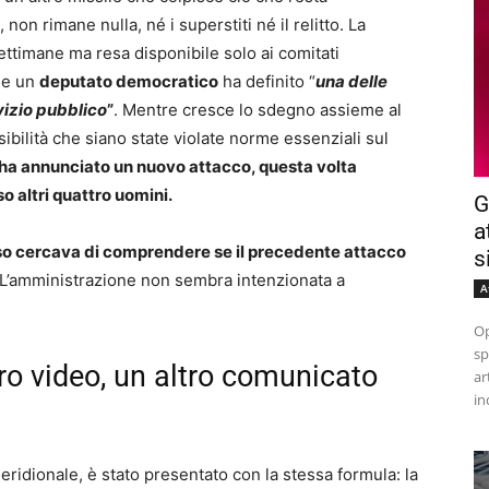
non rimane nulla, né i superstiti né il relitto. La
ettimane ma resa disponibile solo ai comitati
che un
deputato democratico
ha definito “
una delle
rvizio pubblico
”
. Mentre cresce lo sdegno assieme al
bilità che siano state violate norme essenziali sul
 ha annunciato un nuovo attacco, questa volta
o altri quattro uomini.
G
a
esso cercava di comprendere se il precedente attacco
s
 L’amministrazione non sembra intenzionata a
A
Op
sp
tro video, un altro comunicato
ar
in
ridionale, è stato presentato con la stessa formula: la