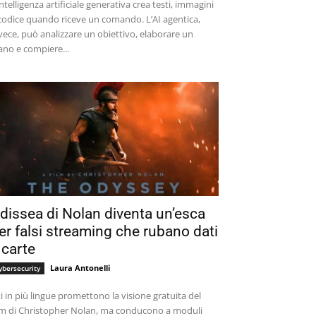
intelligenza artificiale generativa crea testi, immagini
codice quando riceve un comando. L’AI agentica,
vece, può analizzare un obiettivo, elaborare un
ano e compiere...
dissea di Nolan diventa un’esca
er falsi streaming che rubano dati
 carte
Laura Antonelli
ybersecurity
ti in più lingue promettono la visione gratuita del
lm di Christopher Nolan, ma conducono a moduli