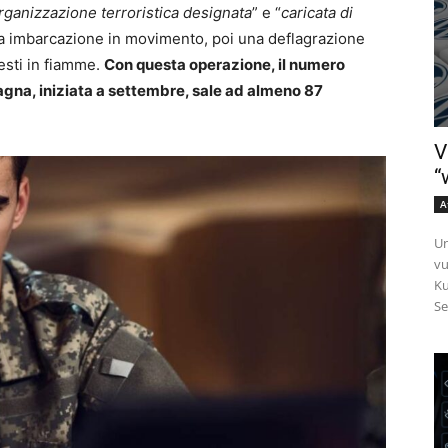
rganizzazione terroristica designata
” e “
caricata di
ola imbarcazione in movimento, poi una deflagrazione
resti in fiamme.
Con questa operazione, il numero
pagna, iniziata a settembre, sale ad almeno 87
V
“
A
Un
vu
Ku
Se