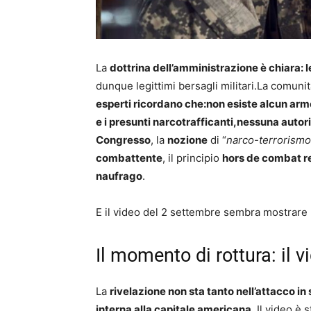
La
dottrina dell’amministrazione è chiara: l
dunque legittimi bersagli militari.La comuni
esperti ricordano che:non esiste alcun arme
e i presunti narcotrafficanti,nessuna autor
Congresso
, la
nozione
di “
narco-terrorismo
combattente
, il principio
hors de combat ren
naufrago
.
E il video del 2 settembre sembra mostrare
Il momento di rottura: il 
La
rivelazione non sta tanto nell’attacco i
interna alla capitale americana
. Il video è