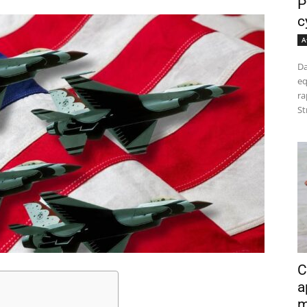
P
c
A
Da
eq
ra
St
C
a
m