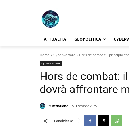
ATTUALITÀ
GEOPOLITICA
CYBER
Home
Cyberwarfare
Hors de combat: il principio c
Cyberwarfare
Hors de combat: il
dovrà affrontare 
By
Redazione
5 Dicembre 2025
Condividere