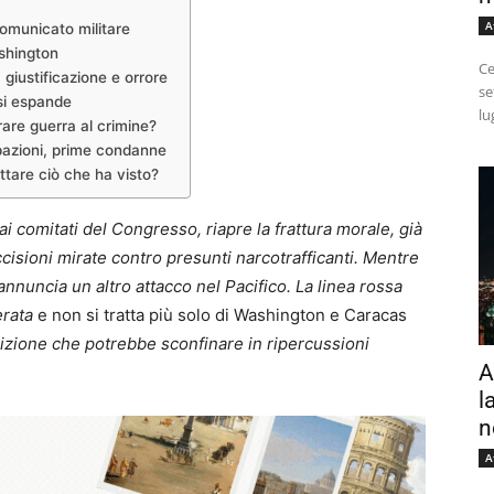
A
comunicato militare
ashington
Ce
 giustificazione e orrore
se
si espande
lu
are guerra al crimine?
upazioni, prime condanne
tare ciò che ha visto?
ai comitati del Congresso, riapre la frattura morale, già
cisioni mirate contro presunti narcotrafficanti. Mentre
nuncia un altro attacco nel Pacifico. La linea rossa
erata
e non si tratta più solo di Washington e Caracas
sizione che potrebbe sconfinare in ripercussioni
A
l
n
A