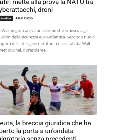
utin mette alla prova la NATO tra
yberattacchi, droni
Alex Trizio
ttualità
 Washington arriva un allarme che rimescola gli
uilibri della sicurezza euro-atlantica. Secondo nuovi
pporti dell'intelligence statunitense citati dal Wall
reet Journal, il presidente...
euta, la breccia giuridica che ha
perto la porta a un’ondata
igratoria senza precedenti