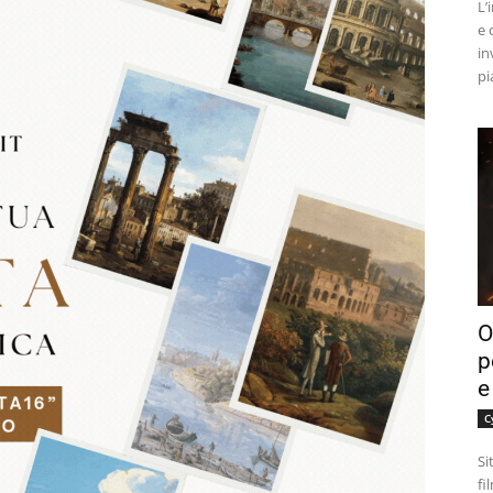
L’
e 
in
pi
O
p
e
C
Si
fi