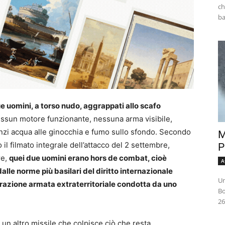
ch
e uomini, a torso nudo, aggrappati allo scafo
ssun motore funzionante, nessuna arma visibile,
nzi acqua alle ginocchia e fumo sullo sfondo. Secondo
M
 il filmato integrale dell’attacco del 2 settembre,
P
re,
quei due uomini erano hors de combat, cioè
A
lle norme più basilari del diritto internazionale
Un
perazione armata extraterritoriale condotta da uno
Bo
26
un altro missile che colpisce ciò che resta