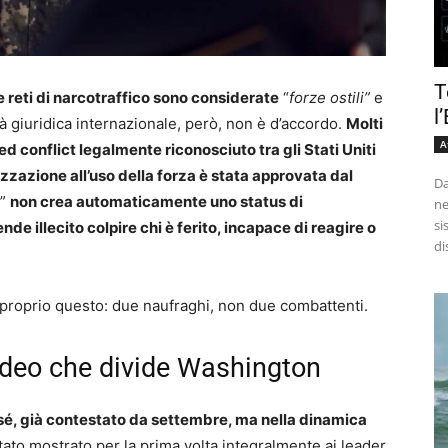
T
e reti di narcotraffico sono considerate
“
forze ostili”
e
l
tà giuridica internazionale, però, non è d’accordo.
Molti
A
d conflict legalmente riconosciuto tra gli Stati Uniti
izzazione all’uso della forza è stata approvata dal
Da
”
non crea automaticamente uno status di
ne
si
de illecito colpire chi è ferito, incapace di reagire o
di
 proprio questo: due naufraghi, non due combattenti.
video che divide Washington
n sé, già contestato da settembre, ma nella dinamica
 stato mostrato per la prima volta integralmente ai leader