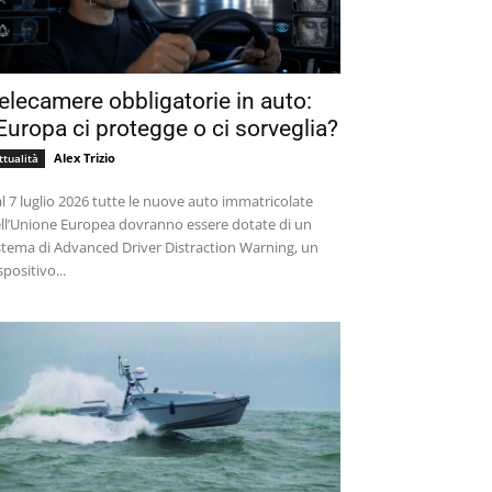
elecamere obbligatorie in auto:
’Europa ci protegge o ci sorveglia?
Alex Trizio
ttualità
l 7 luglio 2026 tutte le nuove auto immatricolate
ll’Unione Europea dovranno essere dotate di un
stema di Advanced Driver Distraction Warning, un
spositivo...