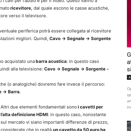
i cavi per l’audio e per il video. Questi vanno a
amato
ricevitore,
dal quale escono le casse acustiche,
tore verso il televisore.
entuale periferica potrà essere collegata al ricevitore
azioni migliori. Quindi,
Cavo
->
Segnale
->
Sorgente
G
mo acquistato una
barra acustica
: in questo caso
a
s
indi alla televisione:
Cavo
->
Segnale
->
Sorgente
-
A
iche (o analogiche) dovremo fare invece il percorso:
Op
e
->
Barra
.
sp
ar
Altri due elementi fondamentali sono
i cavetti per
in
l’alta definizione HDMI
: in questo caso, nonostante
sul mercato vi siano importanti differenze di prezzo,
considerate che in realtà
un cavetto da 50 euro ha