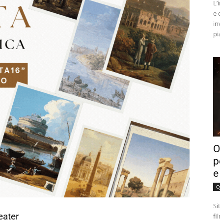
L’
e 
in
pi
O
p
e
C
Si
eater
fi