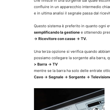
che finisce in una sorgente dal quale escono 
confluire in un apparecchio intermedio chi
e in ultima analisi il segnale passa dal ricevi
Questo sistema è preferito in quanto ogni ev
semplificando la gestione
e ottenendo prest
->
Ricevitore con casse
->
TV.
Una terza opzione si verifica quando abbia
possiamo collegare la sorgente alla barra, qu
>
Barra
->
TV
mentre se la barra ha solo delle entrate ott
Cavo
->
Segnale
->
Sorgente
->
Television