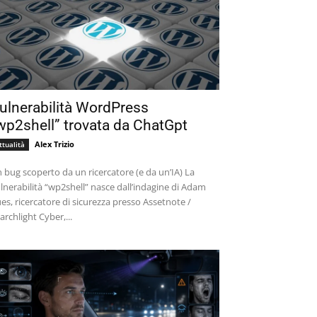
ulnerabilità WordPress
wp2shell” trovata da ChatGpt
Alex Trizio
ttualità
 bug scoperto da un ricercatore (e da un’IA) La
lnerabilità “wp2shell” nasce dall’indagine di Adam
es, ricercatore di sicurezza presso Assetnote /
archlight Cyber,...