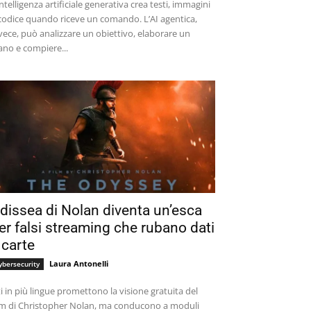
intelligenza artificiale generativa crea testi, immagini
codice quando riceve un comando. L’AI agentica,
vece, può analizzare un obiettivo, elaborare un
ano e compiere...
dissea di Nolan diventa un’esca
er falsi streaming che rubano dati
 carte
Laura Antonelli
ybersecurity
ti in più lingue promettono la visione gratuita del
lm di Christopher Nolan, ma conducono a moduli