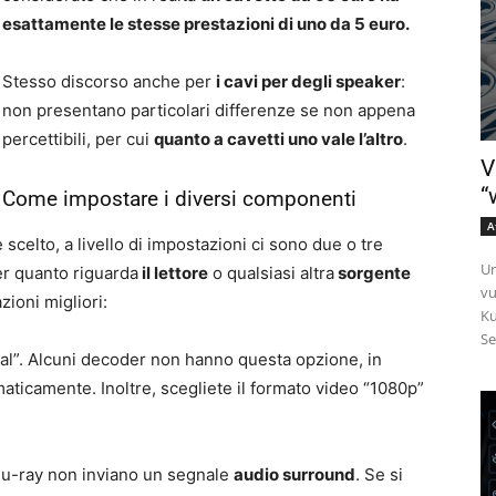
esattamente le stesse prestazioni di uno da 5 euro.
Stesso discorso anche per
i cavi per degli speaker
:
non presentano particolari differenze se non appena
percettibili, per cui
quanto a cavetti uno vale l’altro
.
V
“
Come impostare i diversi componenti
A
celto, a livello di impostazioni ci sono due o tre
Un
er quanto riguarda
il lettore
o qualsiasi altra
sorgente
vu
zioni migliori:
Ku
Se
ital”. Alcuni decoder non hanno questa opzione, in
ticamente. Inoltre, scegliete il formato video “1080p”
Blu-ray non inviano un segnale
audio surround
. Se si