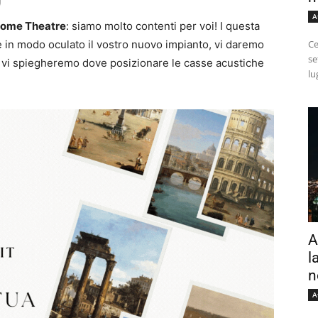
A
ome Theatre
: siamo molto contenti per voi! I questa
e in modo oculato il vostro nuovo impianto, vi daremo
Ce
se
ne vi spiegheremo dove posizionare le casse acustiche
lu
A
l
n
A