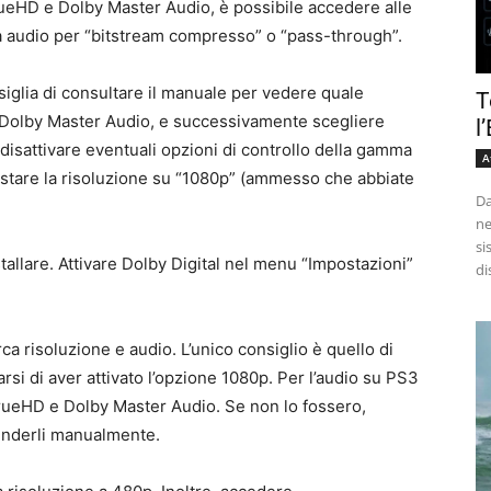
rueHD e Dolby Master Audio, è possibile accedere alle
ta audio per “bitstream compresso” o “pass-through”.
nsiglia di consultare il manuale per vedere quale
T
Dolby Master Audio, e successivamente scegliere
l
 disattivare eventuali opzioni di controllo della gamma
A
ostare la risoluzione su “1080p” (ammesso che abbiate
Da
ne
si
stallare. Attivare Dolby Digital nel menu “Impostazioni”
di
ca risoluzione e audio. L’unico consiglio è quello di
rsi di aver attivato l’opzione 1080p. Per l’audio su PS3
y TrueHD e Dolby Master Audio. Se non lo fossero,
ccenderli manualmente.