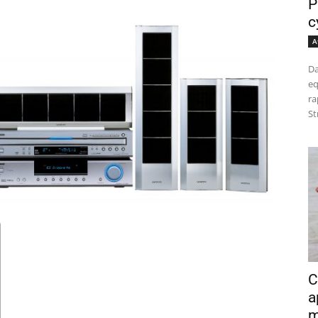
P
c
A
Da
eq
ra
St
C
a
m