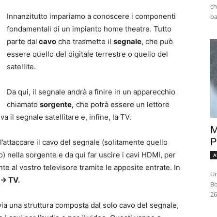
ch
Innanzitutto impariamo a conoscere i componenti
fondamentali di un impianto home theatre. Tutto
parte dal
cavo
che trasmette il
segnale
, che può
essere quello del digitale terrestre o quello del
satellite.
Da qui, il segnale andrà a finire in un apparecchio
chiamato
sorgente,
che potrà essere un lettore
 il segnale satellitare e, infine, la TV.
M
P
’attaccare il cavo del segnale (solitamente quello
no) nella sorgente e da qui far uscire i cavi HDMI, per
A
nte al vostro televisore tramite le apposite entrate. In
Un
-> TV.
Bo
26
avia una struttura composta dal solo cavo del segnale,