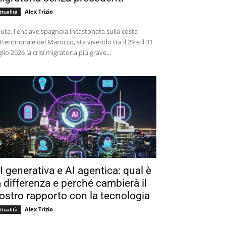
Alex Trizio
ttualità
uta, l'enclave spagnola incastonata sulla costa
ttentrionale del Marocco, sta vivendo tra il 29 e il 31
glio 2026 la crisi migratoria più grave...
I generativa e AI agentica: qual è
a differenza e perché cambierà il
ostro rapporto con la tecnologia
Alex Trizio
ttualità