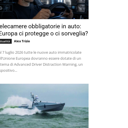
elecamere obbligatorie in auto:
’Europa ci protegge o ci sorveglia?
Alex Trizio
ttualità
l 7 luglio 2026 tutte le nuove auto immatricolate
ll’Unione Europea dovranno essere dotate di un
stema di Advanced Driver Distraction Warning, un
spositivo...